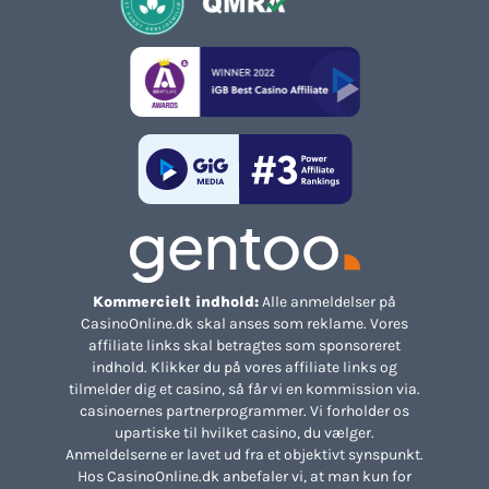
Kommercielt indhold:
Alle anmeldelser på
CasinoOnline.dk skal anses som reklame. Vores
affiliate links skal betragtes som sponsoreret
indhold. Klikker du på vores affiliate links og
tilmelder dig et casino, så får vi en kommission via.
casinoernes partnerprogrammer. Vi forholder os
upartiske til hvilket casino, du vælger.
Anmeldelserne er lavet ud fra et objektivt synspunkt.
Hos CasinoOnline.dk anbefaler vi, at man kun for