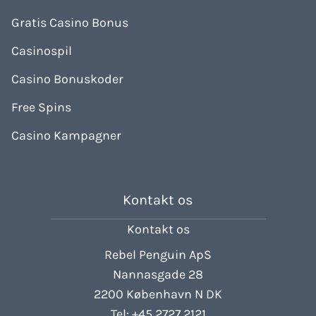
Gratis Casino Bonus
Casinospil
Casino Bonuskoder
Free Spins
Casino Kampagner
Kontakt os
Kontakt os
Rebel Penguin ApS
Nannasgade 28
2200 København N DK
Tel: +45 2727 2121