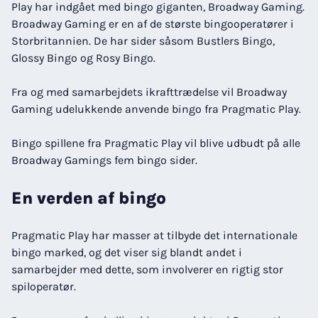
Play har indgået med bingo giganten, Broadway Gaming.
Broadway Gaming er en af de største bingooperatører i
Storbritannien. De har sider såsom Bustlers Bingo,
Glossy Bingo og Rosy Bingo.
Fra og med samarbejdets ikrafttrædelse vil Broadway
Gaming udelukkende anvende bingo fra Pragmatic Play.
Bingo spillene fra Pragmatic Play vil blive udbudt på alle
Broadway Gamings fem bingo sider.
En verden af bingo
Pragmatic Play har masser at tilbyde det internationale
bingo marked, og det viser sig blandt andet i
samarbejder med dette, som involverer en rigtig stor
spiloperatør.