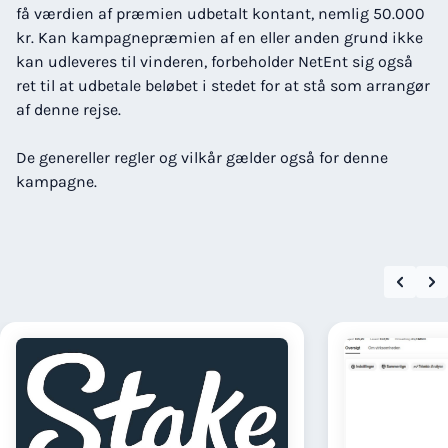
få værdien af præmien udbetalt kontant, nemlig 50.000
kr. Kan kampagnepræmien af en eller anden grund ikke
kan udleveres til vinderen, forbeholder NetEnt sig også
ret til at udbetale beløbet i stedet for at stå som arrangør
af denne rejse.
De genereller regler og vilkår gælder også for denne
kampagne.