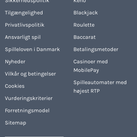
Sikkerhedspolitik
Keno
Tilgængelighed
Blackjack
Privatlivspolitik
Roulette
Ansvarligt spil
Baccarat
Spilleloven i Danmark
Betalingsmetoder
Nyheder
Casinoer med
MobilePay
Vilkår og betingelser
Spilleautomater med
Cookies
højest RTP
Vurderingskriterier
Forretningsmodel
Sitemap