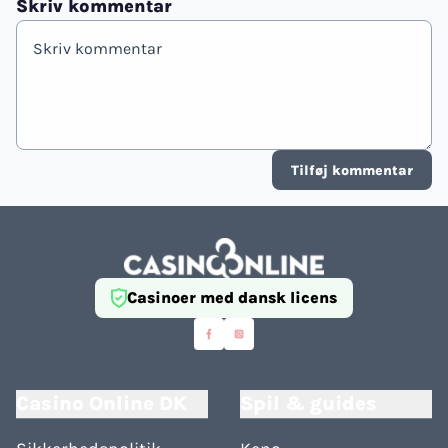
Skriv kommentar
Tilføj kommentar
Casinoer med dansk licens
Casino Online DK
Spil & guides