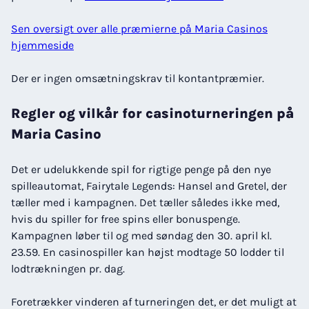
Sen oversigt over alle præmierne på Maria Casinos
hjemmeside
Der er ingen omsætningskrav til kontantpræmier.
Regler og vilkår for casinoturneringen på
Maria Casino
Det er udelukkende spil for rigtige penge på den nye
spilleautomat, Fairytale Legends: Hansel and Gretel, der
tæller med i kampagnen. Det tæller således ikke med,
hvis du spiller for free spins eller bonuspenge.
Kampagnen løber til og med søndag den 30. april kl.
23.59. En casinospiller kan højst modtage 50 lodder til
lodtrækningen pr. dag.
Foretrækker vinderen af turneringen det, er det muligt at