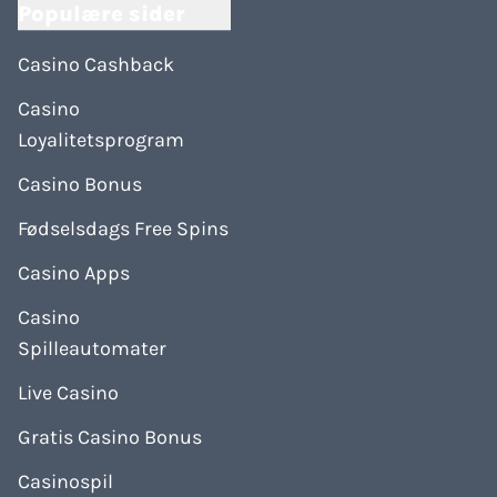
Populære sider
Casino Cashback
Casino
Loyalitetsprogram
Casino Bonus
Fødselsdags Free Spins
Casino Apps
Casino
Spilleautomater
Live Casino
Gratis Casino Bonus
Casinospil