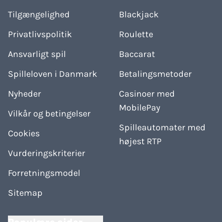
Tilgængelighed
Blackjack
Privatlivspolitik
Roulette
Ansvarligt spil
Baccarat
Spilleloven i Danmark
Betalingsmetoder
Nyheder
Casinoer med
MobilePay
Vilkår og betingelser
Spilleautomater med
Cookies
højest RTP
Vurderingskriterier
Forretningsmodel
Sitemap