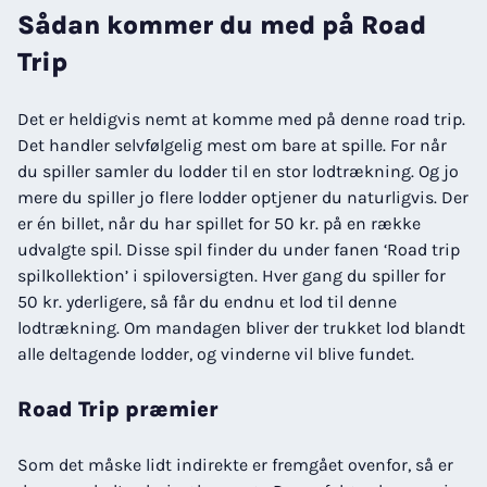
Sådan kommer du med på Road
Trip
Det er heldigvis nemt at komme med på denne road trip.
Det handler selvfølgelig mest om bare at spille. For når
du spiller samler du lodder til en stor lodtrækning. Og jo
mere du spiller jo flere lodder optjener du naturligvis. Der
er én billet, når du har spillet for 50 kr. på en række
udvalgte spil. Disse spil finder du under fanen ‘Road trip
spilkollektion’ i spiloversigten. Hver gang du spiller for
50 kr. yderligere, så får du endnu et lod til denne
lodtrækning. Om mandagen bliver der trukket lod blandt
alle deltagende lodder, og vinderne vil blive fundet.
Road Trip præmier
Som det måske lidt indirekte er fremgået ovenfor, så er