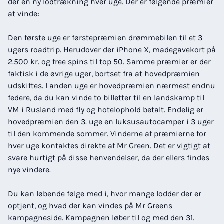
der en ny lodtrækning hver uge. Der er følgende præmier
at vinde:
Den første uge er førstepræmien drømmebilen til et 3
ugers roadtrip. Herudover der iPhone X, madegavekort på
2.500 kr. og free spins til top 50. Samme præmier er der
faktisk i de øvrige uger, bortset fra at hovedpræmien
udskiftes. I anden uge er hovedpræmien nærmest endnu
federe, da du kan vinde to billetter til en landskamp til
VM i Rusland med fly og hotelophold betalt. Endelig er
hovedpræmien den 3. uge en luksusautocamper i 3 uger
til den kommende sommer. Vinderne af præmierne for
hver uge kontaktes direkte af Mr Green. Det er vigtigt at
svare hurtigt på disse henvendelser, da der ellers findes
nye vindere.
Du kan løbende følge med i, hvor mange lodder der er
optjent, og hvad der kan vindes på Mr Greens
kampagneside. Kampagnen løber til og med den 31.