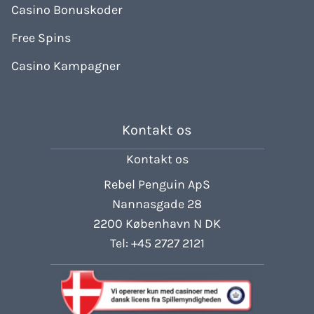
Casino Bonuskoder
Free Spins
Casino Kampagner
Kontakt os
Kontakt os
Rebel Penguin ApS
Nannasgade 28
2200 København N DK
Tel: +45 2727 2121