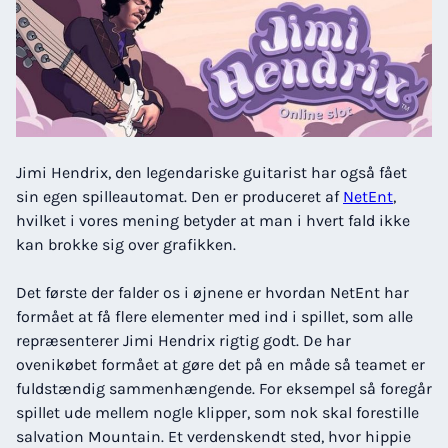
Jimi Hendrix, den legendariske guitarist har også fået
sin egen spilleautomat. Den er produceret af
NetEnt
,
hvilket i vores mening betyder at man i hvert fald ikke
kan brokke sig over grafikken.
Det første der falder os i øjnene er hvordan NetEnt har
formået at få flere elementer med ind i spillet, som alle
repræsenterer Jimi Hendrix rigtig godt. De har
ovenikøbet formået at gøre det på en måde så teamet er
fuldstændig sammenhængende. For eksempel så foregår
spillet ude mellem nogle klipper, som nok skal forestille
salvation Mountain. Et verdenskendt sted, hvor hippie