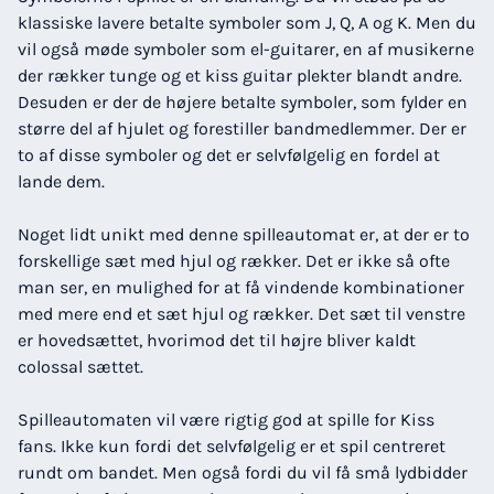
klassiske lavere betalte symboler som J, Q, A og K. Men du
vil også møde symboler som el-guitarer, en af musikerne
der rækker tunge og et kiss guitar plekter blandt andre.
Desuden er der de højere betalte symboler, som fylder en
større del af hjulet og forestiller bandmedlemmer. Der er
to af disse symboler og det er selvfølgelig en fordel at
lande dem.
Noget lidt unikt med denne spilleautomat er, at der er to
forskellige sæt med hjul og rækker. Det er ikke så ofte
man ser, en mulighed for at få vindende kombinationer
med mere end et sæt hjul og rækker. Det sæt til venstre
er hovedsættet, hvorimod det til højre bliver kaldt
colossal sættet.
Spilleautomaten vil være rigtig god at spille for Kiss
fans. Ikke kun fordi det selvfølgelig er et spil centreret
rundt om bandet. Men også fordi du vil få små lydbidder