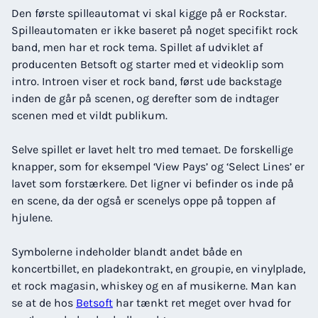
Den første spilleautomat vi skal kigge på er Rockstar.
Spilleautomaten er ikke baseret på noget specifikt rock
band, men har et rock tema. Spillet af udviklet af
producenten Betsoft og starter med et videoklip som
intro. Introen viser et rock band, først ude backstage
inden de går på scenen, og derefter som de indtager
scenen med et vildt publikum.
Selve spillet er lavet helt tro med temaet. De forskellige
knapper, som for eksempel ‘View Pays’ og ‘Select Lines’ er
lavet som forstærkere. Det ligner vi befinder os inde på
en scene, da der også er scenelys oppe på toppen af
hjulene.
Symbolerne indeholder blandt andet både en
koncertbillet, en pladekontrakt, en groupie, en vinylplade,
et rock magasin, whiskey og en af musikerne. Man kan
se at de hos
Betsoft
har tænkt ret meget over hvad for