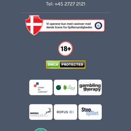
Tel: +45 2727 2121