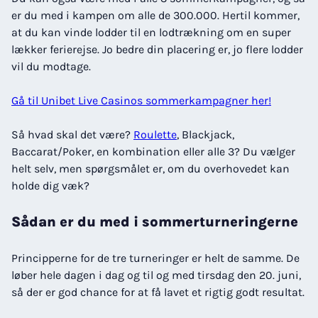
er du med i kampen om alle de 300.000. Hertil kommer,
at du kan vinde lodder til en lodtrækning om en super
lækker ferierejse. Jo bedre din placering er, jo flere lodder
vil du modtage.
Gå til Unibet Live Casinos sommerkampagner her!
Så hvad skal det være?
Roulette
, Blackjack,
Baccarat/Poker, en kombination eller alle 3? Du vælger
helt selv, men spørgsmålet er, om du overhovedet kan
holde dig væk?
Sådan er du med i sommerturneringerne
Principperne for de tre turneringer er helt de samme. De
løber hele dagen i dag og til og med tirsdag den 20. juni,
så der er god chance for at få lavet et rigtig godt resultat.