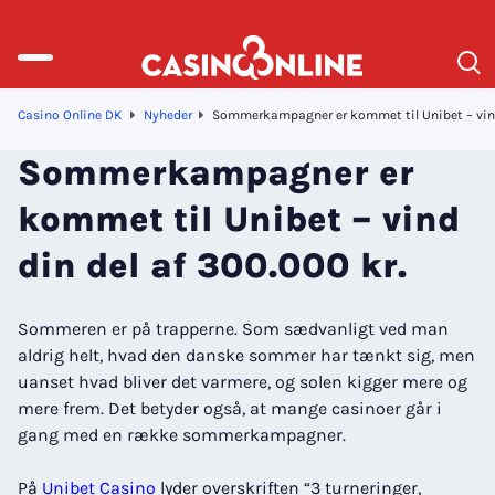
Casino Online DK
Nyheder
Sommerkampagner er kommet til Unibet – vind 
Sommerkampagner er
kommet til Unibet – vind
din del af 300.000 kr.
Sommeren er på trapperne. Som sædvanligt ved man
aldrig helt, hvad den danske sommer har tænkt sig, men
uanset hvad bliver det varmere, og solen kigger mere og
mere frem. Det betyder også, at mange casinoer går i
gang med en række sommerkampagner.
På
Unibet Casino
lyder overskriften “3 turneringer,