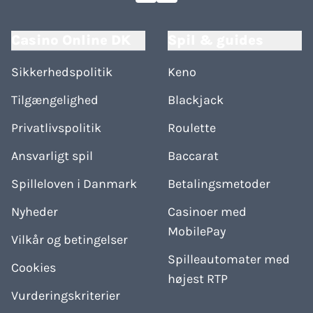
Casino Online DK
Spil & guides
Sikkerhedspolitik
Keno
Tilgængelighed
Blackjack
Privatlivspolitik
Roulette
Ansvarligt spil
Baccarat
Spilleloven i Danmark
Betalingsmetoder
Nyheder
Casinoer med
MobilePay
Vilkår og betingelser
Spilleautomater med
Cookies
højest RTP
Vurderingskriterier