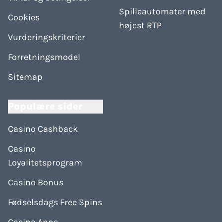
Spilleautomater med
Cookies
højest RTP
Vurderingskriterier
Forretningsmodel
Sitemap
Populære sider
Casino Cashback
Casino
Loyalitetsprogram
Casino Bonus
Fødselsdags Free Spins