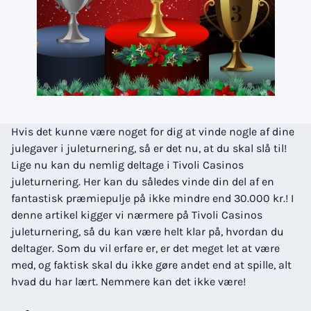
Hvis det kunne være noget for dig at vinde nogle af dine
julegaver i juleturnering, så er det nu, at du skal slå til!
Lige nu kan du nemlig deltage i Tivoli Casinos
juleturnering. Her kan du således vinde din del af en
fantastisk præmiepulje på ikke mindre end 30.000 kr.! I
denne artikel kigger vi nærmere på Tivoli Casinos
juleturnering, så du kan være helt klar på, hvordan du
deltager. Som du vil erfare er, er det meget let at være
med, og faktisk skal du ikke gøre andet end at spille, alt
hvad du har lært. Nemmere kan det ikke være!