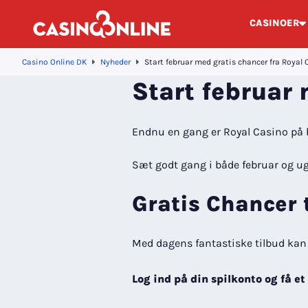
CASINOER
Casino Online DK
Nyheder
Start februar med gratis chancer fra Royal 
Start februar 
Endnu en gang er Royal Casino på ba
Sæt godt gang i både februar og 
Gratis Chancer t
Med dagens fantastiske tilbud kan 
Log ind på din spilkonto og få et