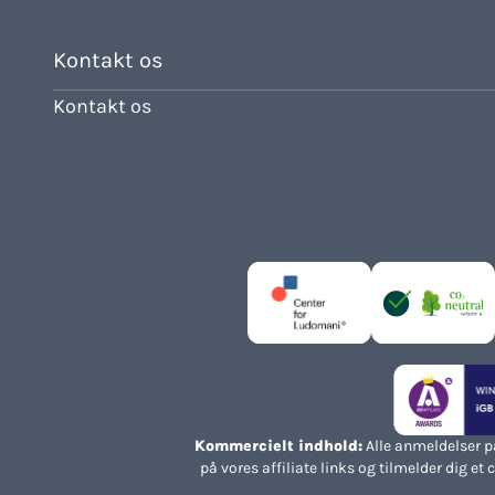
Kontakt os
Kontakt os
Kommercielt indhold:
Alle anmeldelser p
på vores affiliate links og tilmelder dig e