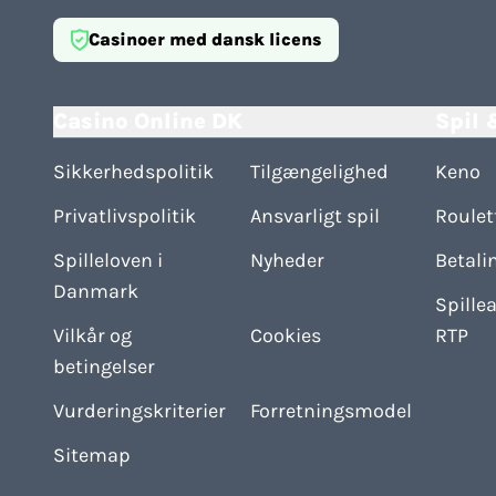
Casinoer med dansk licens
Casino Online DK
Spil 
Sikkerhedspolitik
Tilgængelighed
Keno
Privatlivspolitik
Ansvarligt spil
Roulet
Spilleloven i
Nyheder
Betal
Danmark
Spille
Vilkår og
Cookies
RTP
betingelser
Vurderingskriterier
Forretningsmodel
Sitemap