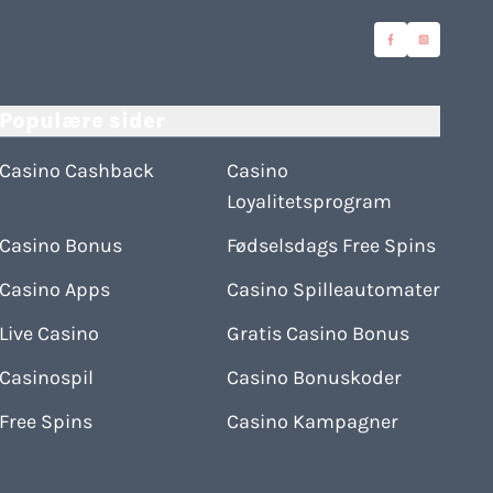
Populære sider
Casino Cashback
Casino
Loyalitetsprogram
Casino Bonus
Fødselsdags Free Spins
Casino Apps
Casino Spilleautomater
Live Casino
Gratis Casino Bonus
Casinospil
Casino Bonuskoder
Free Spins
Casino Kampagner