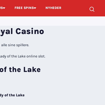
US
FREE SPINS
NYHEDER
oyal Casino
lle sine spillere.
dy of the Lake online slot.
of the Lake
dy of the Lake