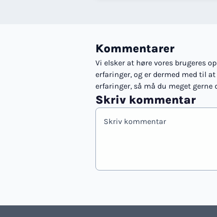
Kommentarer
Vi elsker at høre vores brugeres op
erfaringer, og er dermed med til at
erfaringer, så må du meget gerne 
Skriv kommentar