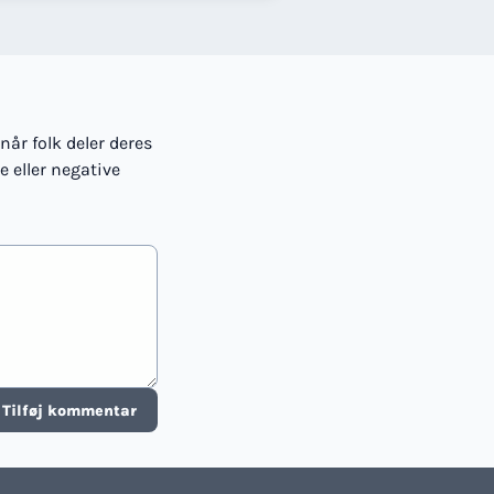
når folk deler deres
e eller negative
Tilføj kommentar