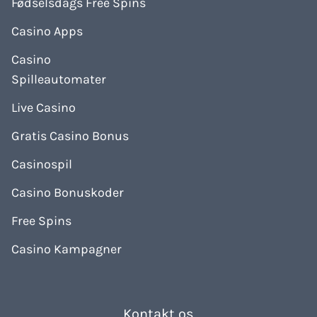
Fødselsdags Free Spins
Casino Apps
Casino
Spilleautomater
Live Casino
Gratis Casino Bonus
Casinospil
Casino Bonuskoder
Free Spins
Casino Kampagner
Kontakt os