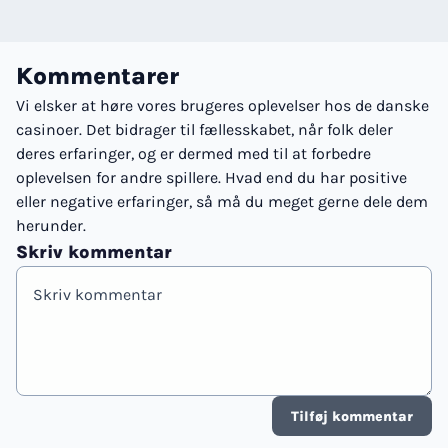
Kommentarer
Vi elsker at høre vores brugeres oplevelser hos de danske
casinoer. Det bidrager til fællesskabet, når folk deler
deres erfaringer, og er dermed med til at forbedre
oplevelsen for andre spillere. Hvad end du har positive
eller negative erfaringer, så må du meget gerne dele dem
herunder.
Skriv kommentar
Tilføj kommentar