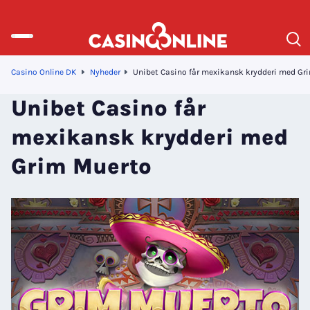
Casino Online DK
Nyheder
Unibet Casino får mexikansk krydderi med Gr
Unibet Casino får
mexikansk krydderi med
Grim Muerto