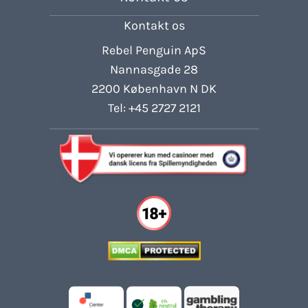
Kontakt os
Rebel Penguin ApS
Nannasgade 28
2200 København N DK
Tel: +45 2727 2121