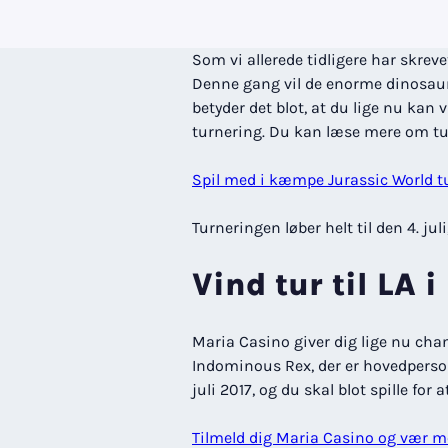
Som vi allerede tidligere har skrev
Denne gang vil de enorme dinosaurer
betyder det blot, at du lige nu kan
turnering. Du kan læse mere om turn
Spil med i kæmpe Jurassic World tu
Turneringen løber helt til den 4. ju
Vind tur til LA
Maria Casino giver dig lige nu chanc
Indominous Rex, der er hovedperson
juli 2017, og du skal blot spille for
Tilmeld dig Maria Casino og vær m