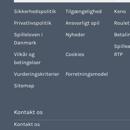
Sikkerhedspolitik
Tilgængelighed
Keno
Privatlivspolitik
Ansvarligt spil
Roulet
Spilleloven i
Nyheder
Betal
Danmark
Spille
Vilkår og
Cookies
RTP
betingelser
Vurderingskriterier
Forretningsmodel
Sitemap
Kontakt os
Kontakt os