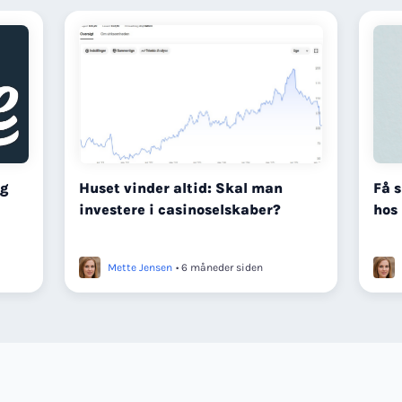
og
Huset vinder altid: Skal man
Få 
investere i casinoselskaber?
hos
Mette Jensen
• 6 måneder siden