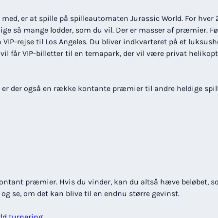
 med, er at spille på spilleautomaten Jurassic World. For hver 2
å lige så mange lodder, som du vil. Der er masser af præmier. 
VIP-rejse til Los Angeles. Du bliver indkvarteret på et luksushot
l får VIP-billetter til en temapark, der vil være privat heliko
er der også en række kontante præmier til andre heldige spill
tant præmier. Hvis du vinder, kan du altså hæve beløbet, so
 og se, om det kan blive til en endnu større gevinst.
ld turnering.