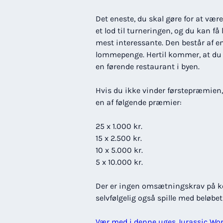
Det eneste, du skal gøre for at være
et lod til turneringen, og du kan f
mest interessante. Den består af en 
lommepenge. Hertil kommer, at du vi
en førende restaurant i byen.
Hvis du ikke vinder førstepræmien, 
en af følgende præmier:
25 x 1.000 kr.
15 x 2.500 kr.
10 x 5.000 kr.
5 x 10.000 kr.
Der er ingen omsætningskrav på kon
selvfølgelig også spille med beløbet
Vær med i denne uges Jurassic Wor