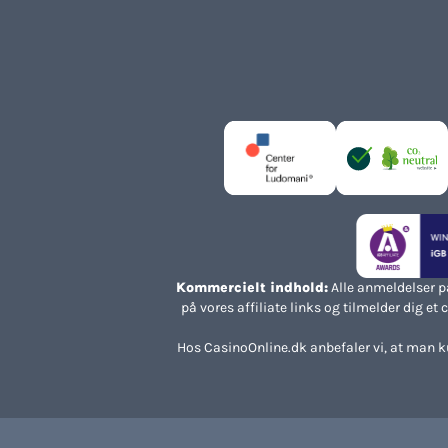
Kommercielt indhold:
Alle anmeldelser p
på vores affiliate links og tilmelder dig e
Hos CasinoOnline.dk anbefaler vi, at man kun 