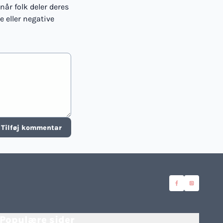
når folk deler deres
e eller negative
Tilføj kommentar
Populære sider