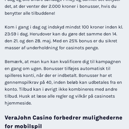
det, at der venter der 2.000 kroner i bonusser, hvis du
benytter alle tilbuddene!
Kom i gang i dag og indskyd mindst 100 kroner inden kl.
23:59 i dag. Herudover kan du gøre det samme den 14.
den 21. og den 28. maj. Med en 25% bonus er du sikret
masser af underholdning for casinots penge.
Bemærk, at man kun kan kvalificere dig til kampagnen
en gang om ugen. Bonusser tilføjes automatisk til
spilleres konti, når der er indbetalt. Bonusser har et
gennemspilkrav på 40, inden beløb kan udbetales fra en
konto. Tilbud kan i øvrigt ikke kombineres med andre
tilbud. Husk at læse alle regler og vilkår på casinoets
hjemmeside.
VeraJohn Casino forbedrer mulighederne
for mobilspil