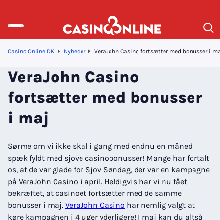
Casino Online DK
Nyheder
VeraJohn Casino fortsætter med bonusser i m
VeraJohn Casino
fortsætter med bonusser
i maj
Sørme om vi ikke skal i gang med endnu en måned
spæk fyldt med sjove casinobonusser! Mange har fortalt
os, at de var glade for Sjov Søndag, der var en kampagne
på VeraJohn Casino i april. Heldigvis har vi nu fået
bekræftet, at casinoet fortsætter med de samme
bonusser i maj.
VeraJohn Casino
har nemlig valgt at
køre kampagnen i 4 uger yderligere! I maj kan du altså