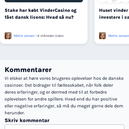
Stake har købt VinderCasino og
Huset vinder
fået dansk licens: Hvad så nu?
investere i 
Mette Jensen
• 6 måneder siden
Mette Jensen
Kommentarer
Vi elsker at høre vores brugeres oplevelser hos de danske
casinoer. Det bidrager til fællesskabet, når folk deler
deres erfaringer, og er dermed med til at forbedre
oplevelsen for andre spillere. Hvad end du har positive
eller negative erfaringer, så må du meget gerne dele dem
herunder.
Skriv kommentar