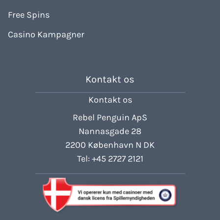
Free Spins
Casino Kampagner
Kontakt os
Kontakt os
Rebel Penguin ApS
Nannasgade 28
2200 København N DK
Tel: +45 2727 2121