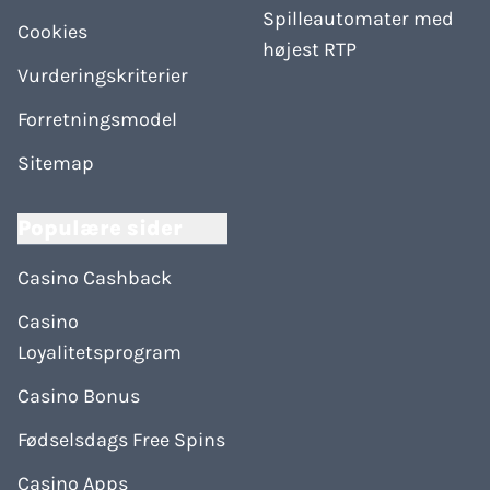
Spilleautomater med
Cookies
højest RTP
Vurderingskriterier
Forretningsmodel
Sitemap
Populære sider
Casino Cashback
Casino
Loyalitetsprogram
Casino Bonus
Fødselsdags Free Spins
Casino Apps