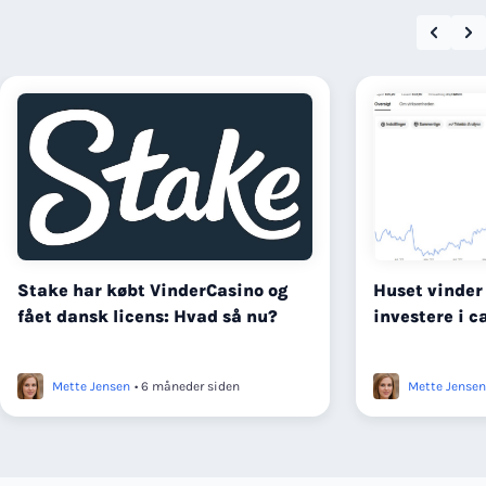
Stake har købt VinderCasino og
Huset vinder
fået dansk licens: Hvad så nu?
investere i 
Mette Jensen
• 6 måneder siden
Mette Jensen