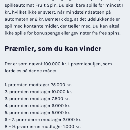
spilleautomat Fruit Spin. Du skal bare spille for mindst 1
kr., hvilket ikke er svært, når mindsteindsatsen på
automaten er 2 kr. Bemærk dog, at det udelukkende er
spil med kontante midler, der tæller med. Du kan altså
ikke spille for bonuspenge eller gevinster fra free spins.
Præmier, som du kan vinder
Der er som nævnt 100.000 kr. i præmiepuljen, som
fordeles på denne måde:
1. præmien modtager 25.000 kr.
2. præmien modtager 10.000 kr.
3. præmien modtager 7.500 kr.
4. præmien modtager 6.000 kr.
5. præmien modtager 5.000 kr.
6 – 7. præmierne modtager 2.000 kr.
8 – 9. præmierne modtager 1.000 kr.