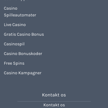
Casino
Spilleautomater
Live Casino
Gratis Casino Bonus
Casinospil
Casino Bonuskoder
Free Spins
Casino Kampagner
Kontakt os
Kontakt os