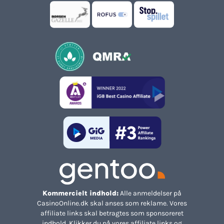
Kommercielt indhold:
Alle anmeldelser på
CasinoOnline.dk skal anses som reklame. Vores
affiliate links skal betragtes som sponsoreret
indhold. Klikker du på vores affiliate links og