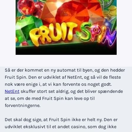
Så er der kommet en ny automat til byen, og den hedder
Fruit Spin. Den er udviklet af NetEnt, og så vil de fleste
nok være enige i, at vi kan forvente os noget godt.
NetEnt
skuffer stort set aldrig, og det bliver spændende
at se, om de med Fruit Spin kan leve op til
forventningerne.
Det skal dog sige, at Fruit Spin ikke er helt ny. Den er
udviklet eksklusivt til et andet casino, som dog ikke