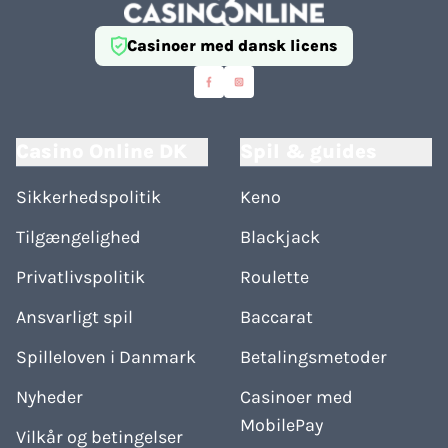
Casinoer med dansk licens
Casino Online DK
Spil & guides
Sikkerhedspolitik
Keno
Tilgængelighed
Blackjack
Privatlivspolitik
Roulette
Ansvarligt spil
Baccarat
Spilleloven i Danmark
Betalingsmetoder
Nyheder
Casinoer med
MobilePay
Vilkår og betingelser