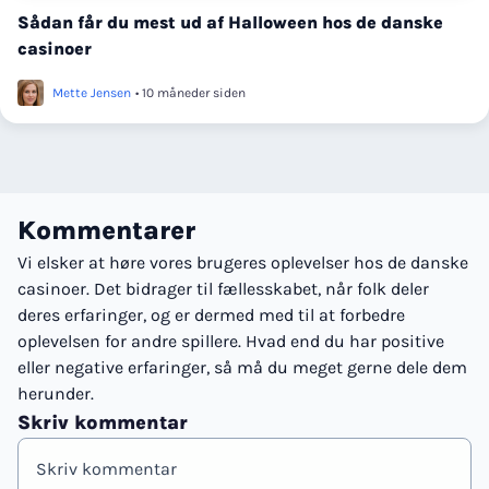
Sådan får du mest ud af Halloween hos de danske
casinoer
Mette Jensen
• 10 måneder siden
Kommentarer
Vi elsker at høre vores brugeres oplevelser hos de danske
casinoer. Det bidrager til fællesskabet, når folk deler
deres erfaringer, og er dermed med til at forbedre
oplevelsen for andre spillere. Hvad end du har positive
eller negative erfaringer, så må du meget gerne dele dem
herunder.
Skriv kommentar