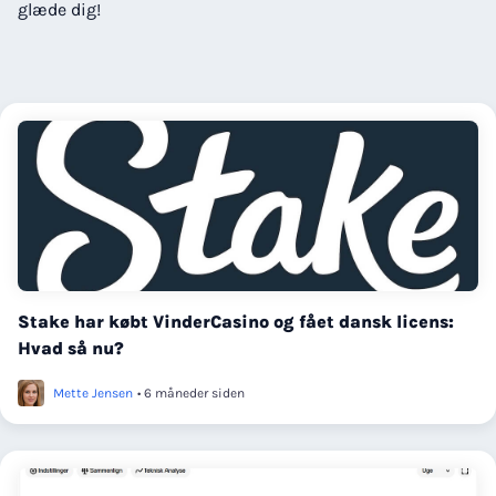
glæde dig!
Stake har købt VinderCasino og fået dansk licens:
Hvad så nu?
Mette Jensen
• 6 måneder siden