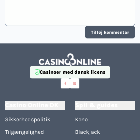
Tilføj kommentar
Casinoer med dansk licens
Casino Online DK
Spil & guides
Sikkerhedspolitik
Keno
Tilgængelighed
Blackjack