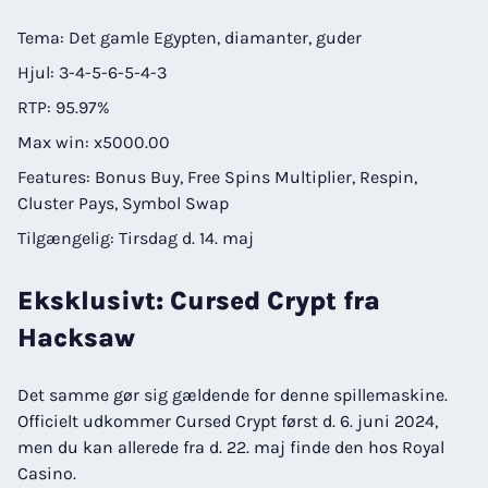
Tema: Det gamle Egypten, diamanter, guder
Hjul: 3-4-5-6-5-4-3
RTP: 95.97%
Max win: x5000.00
Features: Bonus Buy, Free Spins Multiplier, Respin,
Cluster Pays, Symbol Swap
Tilgængelig: Tirsdag d. 14. maj
Eksklusivt: Cursed Crypt fra
Hacksaw
Det samme gør sig gældende for denne spillemaskine.
Officielt udkommer Cursed Crypt først d. 6. juni 2024,
men du kan allerede fra d. 22. maj finde den hos Royal
Casino.