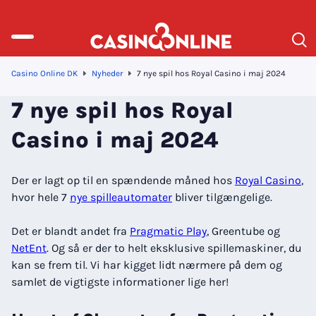
Casino Online DK
Nyheder
7 nye spil hos Royal Casino i maj 2024
7 nye spil hos Royal
Casino i maj 2024
Der er lagt op til en spændende måned hos
Royal Casino
,
hvor hele 7
nye spilleautomater
bliver tilgængelige.
Det er blandt andet fra
Pragmatic Play
, Greentube og
NetEnt
. Og så er der to helt eksklusive spillemaskiner, du
kan se frem til. Vi har kigget lidt nærmere på dem og
samlet de vigtigste informationer lige her!