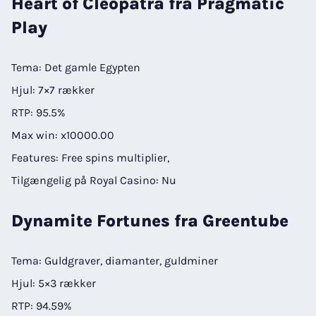
Heart of Cleopatra fra Pragmatic
Play
Tema: Det gamle Egypten
Hjul: 7×7 rækker
RTP: 95.5%
Max win: x10000.00
Features: Free spins multiplier,
Tilgængelig på Royal Casino: Nu
Dynamite Fortunes fra Greentube
Tema: Guldgraver, diamanter, guldminer
Hjul: 5×3 rækker
RTP: 94.59%