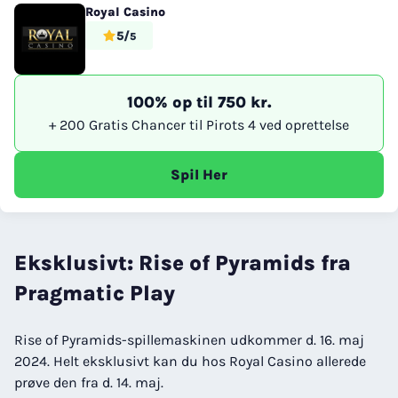
Royal Casino
5/
5
100% op til 750 kr.
+ 200 Gratis Chancer til Pirots 4 ved oprettelse
Spil Her
Eksklusivt: Rise of Pyramids fra
Pragmatic Play
Rise of Pyramids-spillemaskinen udkommer d. 16. maj
2024. Helt eksklusivt kan du hos Royal Casino allerede
prøve den fra d. 14. maj.