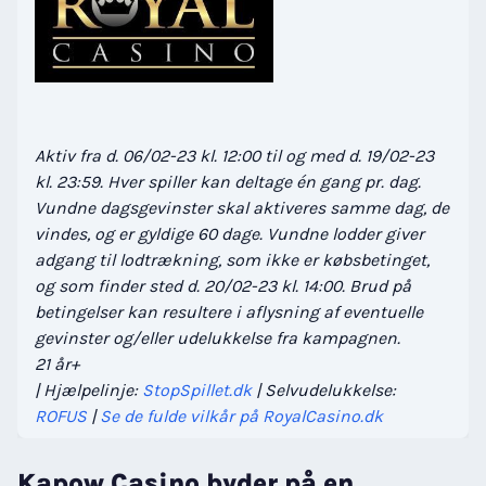
A
ktiv
fra d. 06/02-23 kl. 12:00 til og med d. 19/02-23
kl. 23:59. Hver spiller kan deltage én gang pr. dag.
Vundne dagsgevinster skal aktiveres samme dag, de
vindes, og er gyldige 60 dage.
Vundne lodder giver
adgang til lodtrækning, som ikke er købsbetinget,
og som finder sted d. 20/02-23 kl. 14:00.
Brud på
betingelser kan resultere i aflysning af eventuelle
gevinster og/eller udelukkelse fra kampagnen.
21 år+
| Hjælpelinje:
StopSpillet.dk
| Selvudelukkelse:
ROFUS
|
Se de fulde vilkår på RoyalCasino.dk
Kapow Casino byder på en