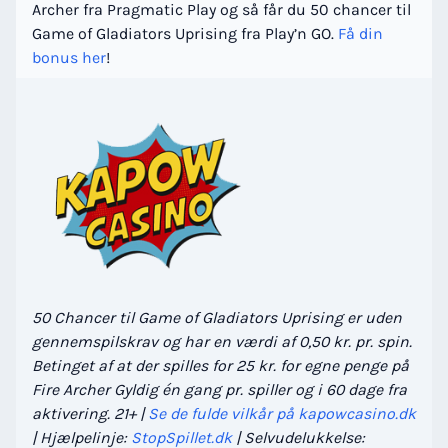
Archer fra Pragmatic Play og så får du 50 chancer til
Game of Gladiators Uprising fra Play’n GO.
Få din
bonus her
!
50 Chancer til Game of Gladiators Uprising er uden
gennemspilskrav og har en værdi af 0,50 kr. pr. spin.
Betinget af at der spilles for 25 kr. for egne penge på
Fire Archer
Gyldig én gang pr. spiller og i 60 dage fra
aktivering.
21+ |
Se de fulde vilkår på kapowcasino.dk
| Hjælpelinje:
StopSpillet.dk
| Selvudelukkelse: