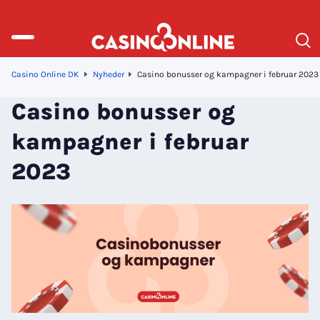
Casino Online DK
Nyheder
Casino bonusser og kampagner i februar 2023
Casino bonusser og
kampagner i februar
2023