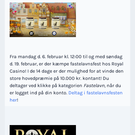
Fra mandag d. 6. februar kl. 12:00 til og med søndag
d. 19. februar, er der kæmpe fastelavnsfest hos Royal
Casino! I de 14 dage er der mulighed for at vinde den
store hovedpræmie på 10.000 kr. kontant! Du
deltager ved klikke på kategorien
Fastelavn,
når du
er logget ind på din konto.
Deltag i fastelavnsfesten
her
!