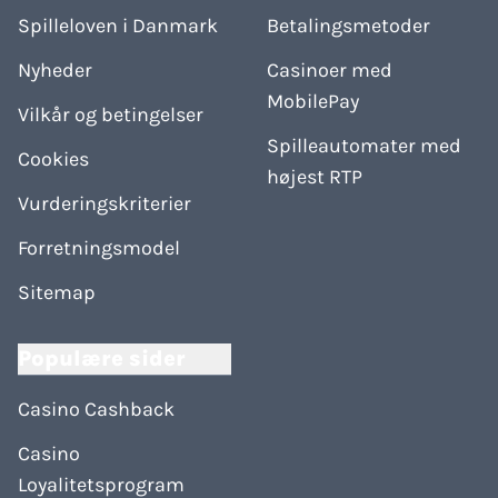
Spilleloven i Danmark
Betalingsmetoder
Nyheder
Casinoer med
MobilePay
Vilkår og betingelser
Spilleautomater med
Cookies
højest RTP
Vurderingskriterier
Forretningsmodel
Sitemap
Populære sider
Casino Cashback
Casino
Loyalitetsprogram