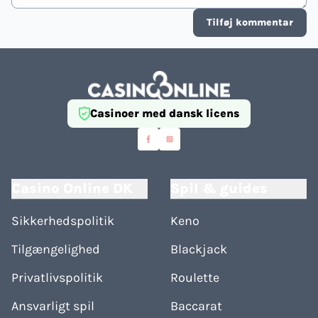
Tilføj kommentar
Casinoer med dansk licens
Casino Online DK
Spil & guides
Sikkerhedspolitik
Keno
Tilgængelighed
Blackjack
Privatlivspolitik
Roulette
Ansvarligt spil
Baccarat