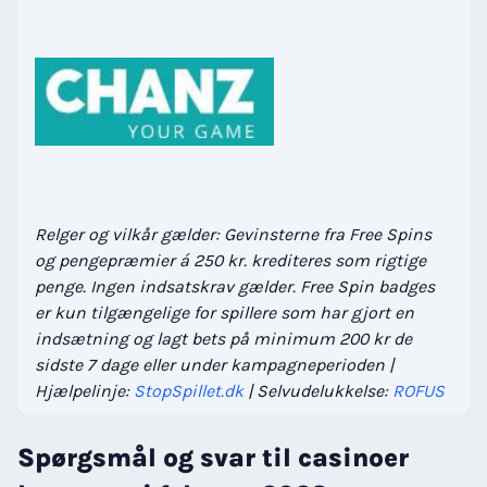
Relger og vilkår gælder: Gevinsterne fra Free Spins
og pengepræmier á 250 kr. krediteres som rigtige
penge. Ingen indsatskrav gælder. Free Spin badges
er kun tilgængelige for spillere som har gjort en
indsætning og lagt bets på minimum 200 kr de
sidste 7 dage eller under kampagneperioden
|
Hjælpelinje:
StopSpillet.dk
| Selvudelukkelse:
ROFUS
Spørgsmål og svar til casinoer