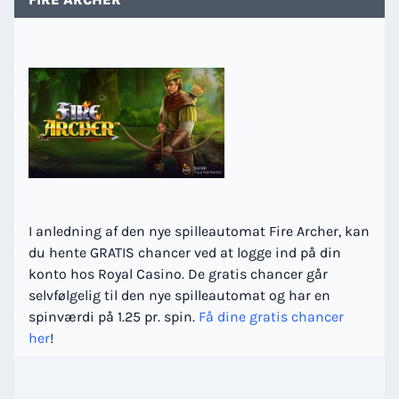
I anledning af den nye spilleautomat Fire Archer, kan
du hente GRATIS chancer ved at logge ind på din
konto hos Royal Casino. De gratis chancer går
selvfølgelig til den nye spilleautomat og har en
spinværdi på 1.25 pr. spin.
Få dine gratis chancer
her
!