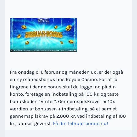
Fra onsdag d. 1. februar og måneden ud, er der også
en ny månedsbonus hos Royale Casino. For at få
fingrene i denne bonus skal du logge ind på din
konto, foretage en indbetaling på 100 kr. og taste
bonuskoden “Vinter”. Gennemspilskravet er 10x
værdien af bonussen + indbetaling, så et samlet
gennemspilskrav på 2.000 kr. ved indbetaling af 100
kr., uanset gevinst.
Få din februar bonus nu!