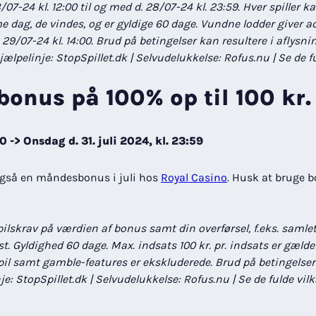
8/07-24 kl. 12:00 til og med d. 28/07-24 kl. 23:59. Hver spiller
 dag, de vindes, og er gyldige 60 dage. Vundne lodder giver a
29/07-24 kl. 14:00. Brud på betingelser kan resultere i aflysnin
ælpelinje: StopSpillet.dk |
Selvudelukkelse: Rofus.nu | Se de f
onus på 100% op til 100 kr.
00 -> Onsdag d. 31. juli 2024, kl. 23:59
også en måndesbonus i juli hos
Royal Casino
. Husk at bruge 
lskrav på værdien af bonus samt din overførsel, f.eks. samle
nst. Gyldighed 60 dage. Max. indsats 100 kr. pr. indsats er gæl
il samt gamble-features er ekskluderede. Brud på betingelsern
nje: StopSpillet.dk | Selvudelukkelse: Rofus.nu | Se de fulde vil