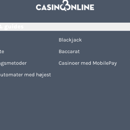
& guides
Blackjack
te
Baccarat
ingsmetoder
Casinoer med MobilePay
automater med højest