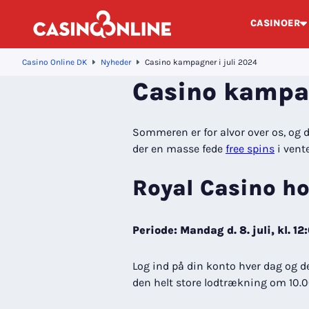
CASINOER
Casino Online DK
Nyheder
Casino kampagner i juli 2024
Casino kampag
Sommeren er for alvor over os, og 
der en masse fede
free spins
i vente
Royal Casino ho
Periode: Mandag d. 8. juli, kl. 12
Log ind på din konto hver dag og del
den helt store lodtrækning om 10.0