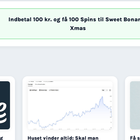
Indbetal 100 kr. og få 100 Spins til Sweet Bona
Xmas
og
Huset vinder altid: Skal man
Få 