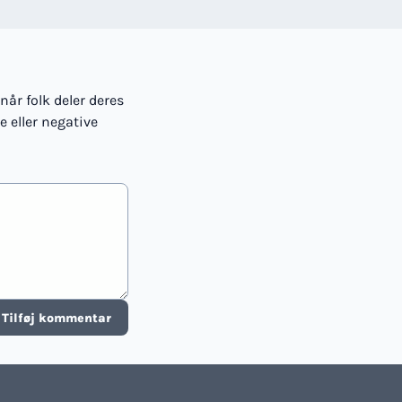
når folk deler deres
e eller negative
Tilføj kommentar