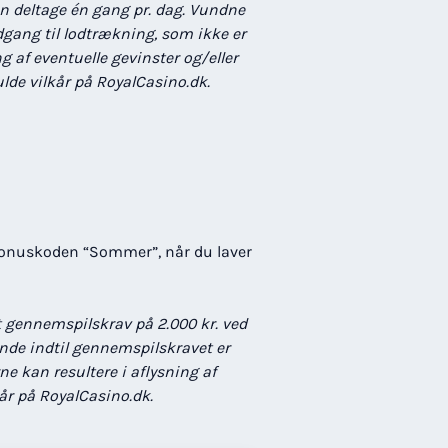
 kan deltage én gang pr. dag. Vundne
dgang til lodtrækning, som ikke er
g af eventuelle gevinster og/eller
ulde vilkår på RoyalCasino.dk.
bonuskoden “Sommer”, når du laver
t gennemspilskrav på 2.000 kr. ved
dende indtil gennemspilskravet er
e kan resultere i aflysning af
kår på RoyalCasino.dk.