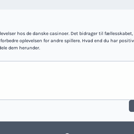
levelser hos de danske casinoer. Det bidrager til fællesskabet, 
 forbedre oplevelsen for andre spillere. Hvad end du har positiv
dele dem herunder.