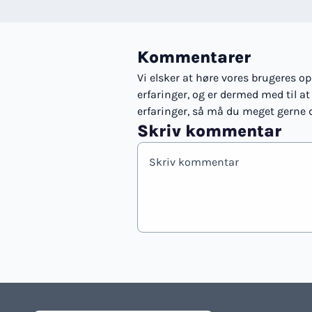
Kommentarer
Vi elsker at høre vores brugeres op
erfaringer, og er dermed med til at
erfaringer, så må du meget gerne 
Skriv kommentar