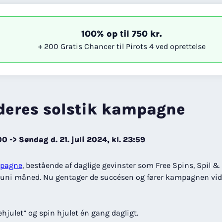
100% op til 750 kr.
+ 200 Gratis Chancer til Pirots 4 ved oprettelse
deres solstik kampagne
:00 -> Søndag d. 21. juli 2024, kl. 23:59
pagne
, bestående af daglige gevinster som Free Spins, Spil &
i juni måned. Nu gentager de succésen og fører kampagnen vider
ehjulet” og spin hjulet én gang dagligt.