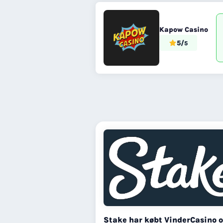
Kapow Casino
5/
5
Stake har købt VinderCasino 