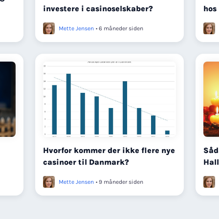
investere i casinoselskaber?
hos
Mette Jensen
• 6 måneder siden
Hvorfor kommer der ikke flere nye
Såd
casinoer til Danmark?
Hal
Mette Jensen
• 9 måneder siden