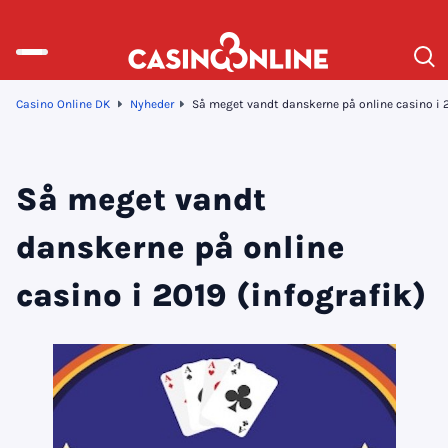
Casino Online DK
Nyheder
Så meget vandt danskerne på online casino i 2
Så meget vandt
danskerne på online
casino i 2019 (infografik)