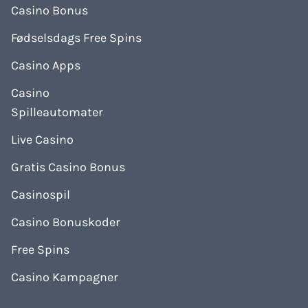
Casino Bonus
Fødselsdags Free Spins
Casino Apps
Casino
Spilleautomater
Live Casino
Gratis Casino Bonus
Casinospil
Casino Bonuskoder
Free Spins
Casino Kampagner