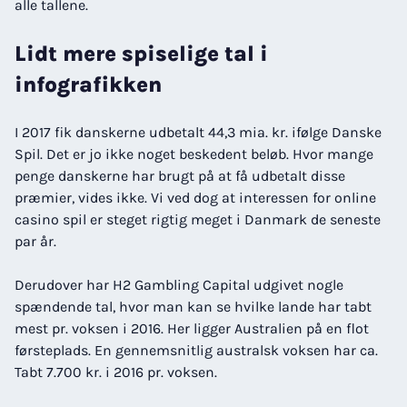
alle tallene.
Lidt mere spiselige tal i
infografikken
I 2017 fik danskerne udbetalt 44,3 mia. kr. ifølge Danske
Spil. Det er jo ikke noget beskedent beløb. Hvor mange
penge danskerne har brugt på at få udbetalt disse
præmier, vides ikke. Vi ved dog at interessen for online
casino spil er steget rigtig meget i Danmark de seneste
par år.
Derudover har H2 Gambling Capital udgivet nogle
spændende tal, hvor man kan se hvilke lande har tabt
mest pr. voksen i 2016. Her ligger Australien på en flot
førsteplads. En gennemsnitlig australsk voksen har ca.
Tabt 7.700 kr. i 2016 pr. voksen.