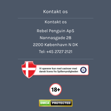
Kontakt os
Kontakt os
Rebel Penguin ApS
Nannasgade 28
2200 København N DK
Tel: +45 2727 2121