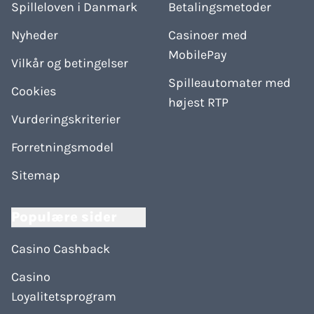
Spilleloven i Danmark
Betalingsmetoder
Nyheder
Casinoer med
MobilePay
Vilkår og betingelser
Spilleautomater med
Cookies
højest RTP
Vurderingskriterier
Forretningsmodel
Sitemap
Populære sider
Casino Cashback
Casino
Loyalitetsprogram