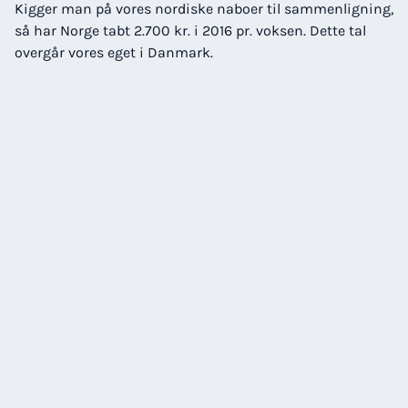
Kigger man på vores nordiske naboer til sammenligning,
så har Norge tabt 2.700 kr. i 2016 pr. voksen. Dette tal
overgår vores eget i Danmark.