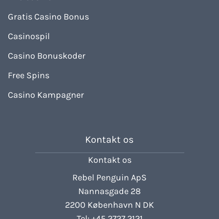
Gratis Casino Bonus
Casinospil
Casino Bonuskoder
Free Spins
Casino Kampagner
Kontakt os
Kontakt os
Rebel Penguin ApS
Nannasgade 28
2200 København N DK
Tel: +45 2727 2121