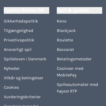
Casino Online DK
Spil & guides
Sikkerhedspolitik
Keno
Tilgængelighed
Blackjack
Privatlivspolitik
Roulette
Ansvarligt spil
Baccarat
Spilleloven i Danmark
Betalingsmetoder
Nyheder
Casinoer med
MobilePay
Vilkår og betingelser
Spilleautomater med
Cookies
højest RTP
Vurderingskriterier