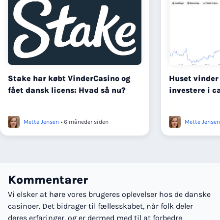
Stake har købt VinderCasino og
Huset vinder
fået dansk licens: Hvad så nu?
investere i 
Mette Jensen
• 6 måneder siden
Mette Jensen
Kommentarer
Vi elsker at høre vores brugeres oplevelser hos de danske
casinoer. Det bidrager til fællesskabet, når folk deler
deres erfaringer, og er dermed med til at forbedre