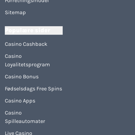
Forretningsmodel
Sitemap
Populære sider
Casino Cashback
Casino
Loyalitetsprogram
Casino Bonus
Fødselsdags Free Spins
Casino Apps
Casino
Spilleautomater
Live Casino