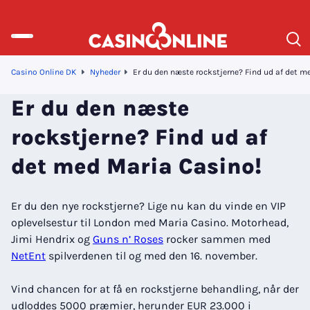
Casino Online DK
Nyheder
Er du den næste rockstjerne? Find ud af det m
Er du den næste
rockstjerne? Find ud af
det med Maria Casino!
Er du den nye rockstjerne? Lige nu kan du vinde en VIP
oplevelsestur til London med Maria Casino. Motorhead,
Jimi Hendrix og
Guns n’ Roses
rocker sammen med
NetEnt
spilverdenen til og med den 16. november.
Vind chancen for at få en rockstjerne behandling, når der
udloddes 5000 præmier, herunder EUR 23.000 i