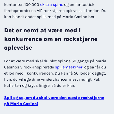
kontanter, 100.000
ekstra spins
og en fantastisk
førstepræmie: en VIP rockstjerne oplevelse i London. Du
kan blandt andet spille med på Maria Casino her:
Det er nemt at være med i
konkurrence om en rockstjerne
oplevelse
For at være med skal du blot spinne 50 gange på Maria
Casinos 3 rock-inspirerede
spillemaskiner
, og så får du
et lod med i konkurrencen. Du kan få 50 lodder dagligt,
hvis du vil øge dine vinderchancer mest muligt. Pak
kufferten og kryds fingre, så du er klar.
Spil og se, om du skal være den næste rockstjerne
på Maria Casino!