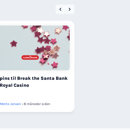
spins til Break the Santa Bank
Spilpakke 1 skal si
 Royal Casino
ansvarligt spilmar
Mette Jensen
• 8 måneder siden
Mette Jensen
• 9 mån