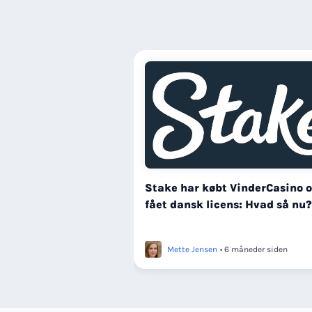
li og august 2025
Stake har købt VinderCasino 
fået dansk licens: Hvad så nu?
12 måneder siden
Mette Jensen
• 6 måneder siden