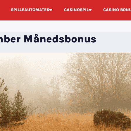
SPILLEAUTOMATER
CASINOSPIL
CASINO BON
mber Månedsbonus