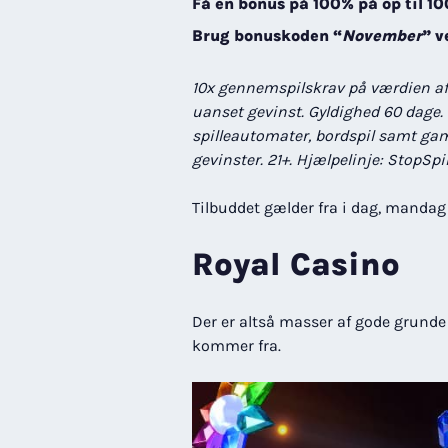
Få en bonus på 100% på op til 10
Brug bonuskoden “
November
” v
10x gennemspilskrav på værdien af b
uanset gevinst.
Gyldighed 60 dage. 
spilleautomater, bordspil samt gamb
gevinster.
21+. Hjælpelinje: StopSpi
Tilbuddet gælder fra i dag, mandag 
Royal Casino
Der er altså masser af gode grunde 
kommer fra.