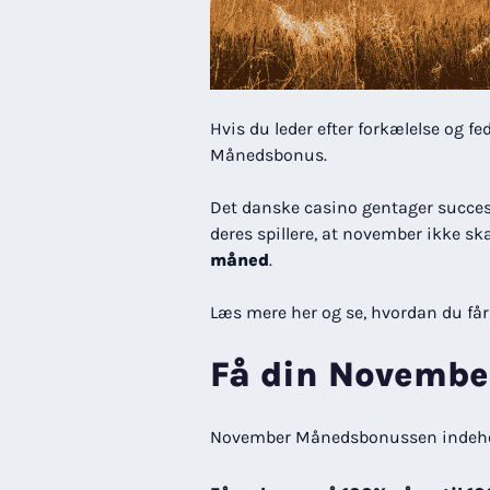
Hvis du leder efter forkælelse og f
Månedsbonus.
Det danske casino gentager succes
deres spillere, at november ikke s
måned
.
Læs mere her og se, hvordan du får
Få din Novemb
November Månedsbonussen indehol