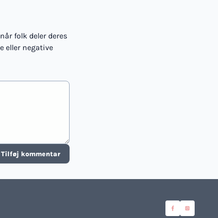
når folk deler deres
e eller negative
Tilføj kommentar