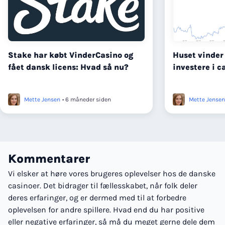
Stake har købt VinderCasino og
Huset vinder
fået dansk licens: Hvad så nu?
investere i 
Mette Jensen
• 6 måneder siden
Mette Jensen
Kommentarer
Vi elsker at høre vores brugeres oplevelser hos de danske
casinoer. Det bidrager til fællesskabet, når folk deler
deres erfaringer, og er dermed med til at forbedre
oplevelsen for andre spillere. Hvad end du har positive
eller negative erfaringer, så må du meget gerne dele dem