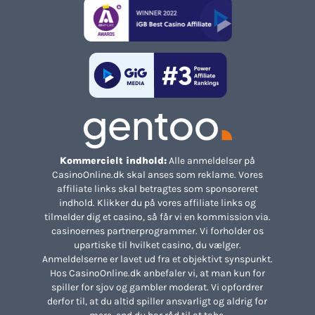
Kommercielt indhold:
Alle anmeldelser på
CasinoOnline.dk skal anses som reklame. Vores
affiliate links skal betragtes som sponsoreret
indhold. Klikker du på vores affiliate links og
tilmelder dig et casino, så får vi en kommission via.
casinoernes partnerprogrammer. Vi forholder os
upartiske til hvilket casino, du vælger.
Anmeldelserne er lavet ud fra et objektivt synspunkt.
Hos CasinoOnline.dk anbefaler vi, at man kun for
spiller for sjov og gambler moderat. Vi opfordrer
derfor til, at du altid spiller ansvarligt og aldrig for