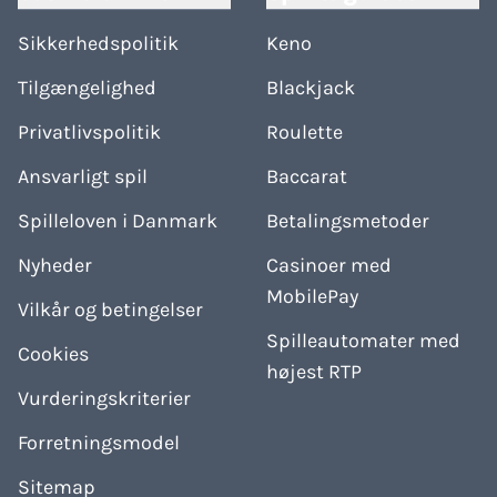
Sikkerhedspolitik
Keno
Tilgængelighed
Blackjack
Privatlivspolitik
Roulette
Ansvarligt spil
Baccarat
Spilleloven i Danmark
Betalingsmetoder
Nyheder
Casinoer med
MobilePay
Vilkår og betingelser
Spilleautomater med
Cookies
højest RTP
Vurderingskriterier
Forretningsmodel
Sitemap