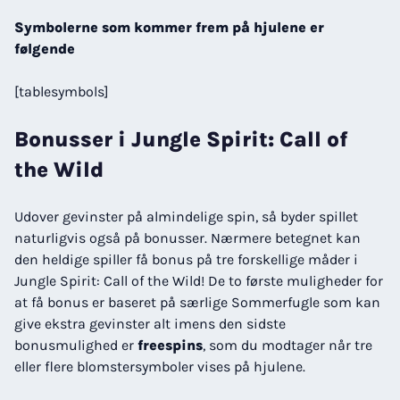
Symbolerne som kommer frem på hjulene er
følgende
[tablesymbols]
Bonusser i Jungle Spirit: Call of
the Wild
Udover gevinster på almindelige spin, så byder spillet
naturligvis også på bonusser. Nærmere betegnet kan
den heldige spiller få bonus på tre forskellige måder i
Jungle Spirit: Call of the Wild! De to første muligheder for
at få bonus er baseret på særlige Sommerfugle som kan
give ekstra gevinster alt imens den sidste
bonusmulighed er
freespins
, som du modtager når tre
eller flere blomstersymboler vises på hjulene.