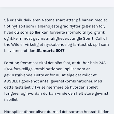
Så er spiludvikleren Netent snart atter på banen med et
flot nyt spil som i allerhøjeste grad flytter grænsen for,
hvad du som spiller kan forvente i forhold til lyd, grafik
og ikke mindst gevinstmuligheder. Jungle Spirit: Call of
the Wild er virkelig et nyskabende og fantastisk spil som
blev lanceret den
21. marts 2017
!
Først og fremmest skal det slås fast, at du har hele 243 –
1024 forskellige kombinationer i spillet som er
gevinstgivende. Dette er for nu at sige det mildt et
ABSOLUT godkendt antal gevinstkombinationer. Med
dette fastslået vil vi se nærmere på hvordan spillet
fungerer og hvordan du kan vinde den helt store gevinst
i spillet.
Når spillet åbner bliver du med det samme hensat til den