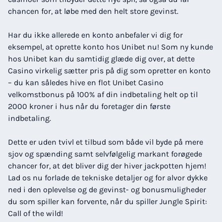
chancen for, at løbe med den helt store gevinst.
Har du ikke allerede en konto anbefaler vi dig for
eksempel, at oprette konto hos Unibet nu! Som ny kunde
hos Unibet kan du samtidig glæde dig over, at dette
Casino virkelig sætter pris på dig som opretter en konto
– du kan således hive en flot Unibet Casino
velkomstbonus på 100% af din indbetaling helt op til
2000 kroner i hus når du foretager din første
indbetaling.
Dette er uden tvivl et tilbud som både vil byde på mere
sjov og spænding samt selvfølgelig markant forøgede
chancer for, at det bliver dig der hiver jackpotten hjem!
Lad os nu forlade de tekniske detaljer og for alvor dykke
ned i den oplevelse og de gevinst- og bonusmuligheder
du som spiller kan forvente, når du spiller Jungle Spirit:
Call of the wild!