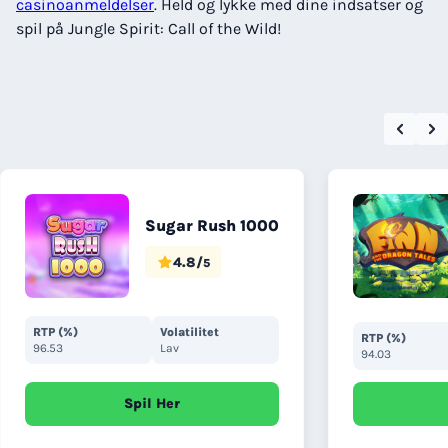
casinoanmeldelser
. Held og lykke med dine indsatser og
spil på Jungle Spirit: Call of the Wild!
Sugar Rush 1000
4.8/
5
RTP (%)
Volatilitet
RTP (%)
96.53
Lav
94.03
Spil Her