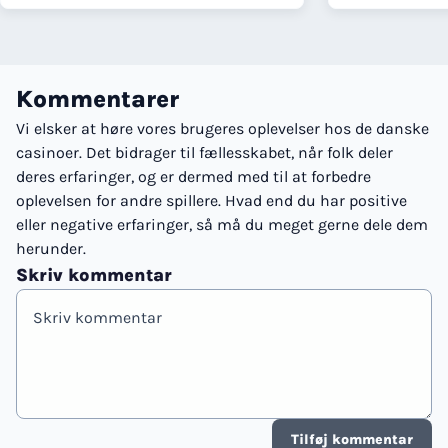
Kommentarer
Vi elsker at høre vores brugeres oplevelser hos de danske
casinoer. Det bidrager til fællesskabet, når folk deler
deres erfaringer, og er dermed med til at forbedre
oplevelsen for andre spillere. Hvad end du har positive
eller negative erfaringer, så må du meget gerne dele dem
herunder.
Skriv kommentar
Tilføj kommentar