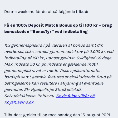
Denne weekend får du altså følgende tilbud:
Få en 100% Deposit Match Bonus op til 100 kr – brug
bonuskoden “BonusTyr” ved indbetaling
10x gennemspilskrav på værdien af bonus samt din
overførsel, f.eks. samlet gennemspilskrav på 2.000 kr. ved
indbetaling af 100 kr., uanset gevinst.
Gyldighed 60 dage.
Max. indsats 50 kr. pr. indsats er gældende indtil
gennemspilskravet er mødt.
Visse spilleautomater,
bordspil samt gamble-features er ekskluderede. Brud på
betingelserne kan resultere i aflysning af eventuelle
gevinster.
21+ Hjælpelinje: StopSpillet.dk.
Selvudelukkelse: Rofus.nu.
Se de fulde vilkår på
RoyalCasino.dk
Tilbuddet gælder til og med søndag den 15. august 2021