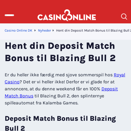
Casino Online DK
Nyheder
Hent din Deposit Match Bonus til Blazing Bull 
Hent din Deposit Match
Bonus til Blazing Bull 2
Er du heller ikke færdig med sjove sommerspil hos
Royal
Casino
? Det er vi heller ikke! Derfor er vi glade for at
annoncere, at du denne weekend får en 100%
Deposit
Match Bonus
til Blazing Bull 2, den splinternye
spilleautomat fra Kalamba Games.
Deposit Match Bonus til Blazing
Bull 2