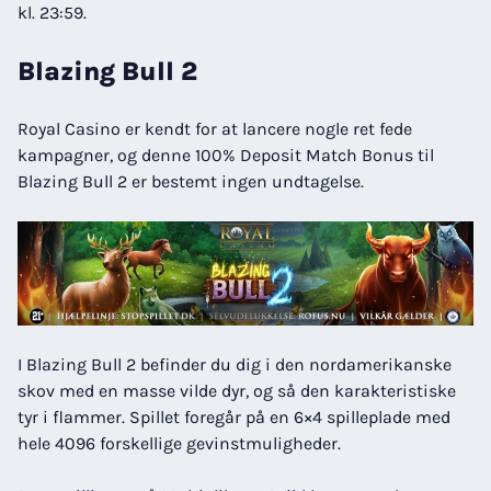
kl. 23:59.
Blazing Bull 2
Royal Casino er kendt for at lancere nogle ret fede
kampagner, og denne 100% Deposit Match Bonus til
Blazing Bull 2 er bestemt ingen undtagelse.
I Blazing Bull 2 befinder du dig i den nordamerikanske
skov med en masse vilde dyr, og så den karakteristiske
tyr i flammer. Spillet foregår på en 6×4 spilleplade med
hele 4096 forskellige gevinstmuligheder.