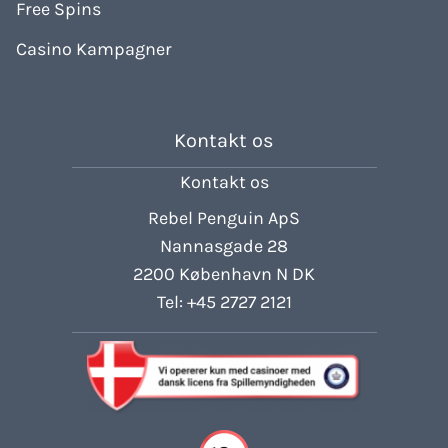
Free Spins
Casino Kampagner
Kontakt os
Kontakt os
Rebel Penguin ApS
Nannasgade 28
2200 København N DK
Tel: +45 2727 2121