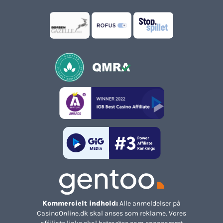
Kommercielt indhold:
Alle anmeldelser på
CasinoOnline.dk skal anses som reklame. Vores