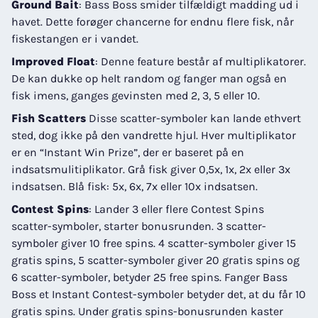
Ground Bait
: Bass Boss smider tilfældigt madding ud i
havet. Dette forøger chancerne for endnu flere fisk, når
fiskestangen er i vandet.
Improved Float
: Denne feature består af multiplikatorer.
De kan dukke op helt random og fanger man også en
fisk imens, ganges gevinsten med 2, 3, 5 eller 10.
Fish Scatters
Disse scatter-symboler kan lande ethvert
sted, dog ikke på den vandrette hjul. Hver multiplikator
er en “Instant Win Prize”, der er baseret på en
indsatsmulitiplikator. Grå fisk giver 0,5x, 1x, 2x eller 3x
indsatsen. Blå fisk: 5x, 6x, 7x eller 10x indsatsen.
Contest Spins
: Lander 3 eller flere Contest Spins
scatter-symboler, starter bonusrunden. 3 scatter-
symboler giver 10 free spins. 4 scatter-symboler giver 15
gratis spins, 5 scatter-symboler giver 20 gratis spins og
6 scatter-symboler, betyder 25 free spins. Fanger Bass
Boss et Instant Contest-symboler betyder det, at du får 10
gratis spins. Under gratis spins-bonusrunden kaster