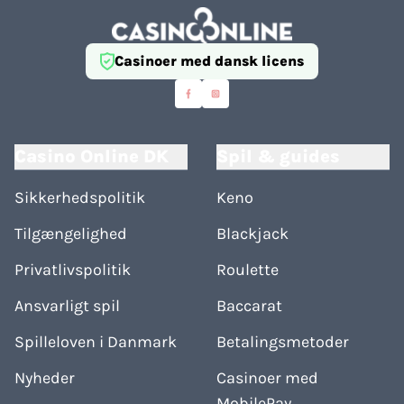
Casinoer med dansk licens
Casino Online DK
Spil & guides
Sikkerhedspolitik
Keno
Tilgængelighed
Blackjack
Privatlivspolitik
Roulette
Ansvarligt spil
Baccarat
Spilleloven i Danmark
Betalingsmetoder
Nyheder
Casinoer med
MobilePay