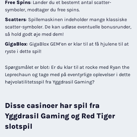
Free Spins
: Lander du et bestemt antal scatter-
symboler, modtager du free spins.
Scatters
: Spillemaskinen indeholder mange klassiske
scatter-symboler. De kan udløse eventuelle bonusrunder,
så hold godt øje med dem!
GigaBlox
: GigaBlox GEM’en er klar til at få hjulene til at
ryste i dette spil!
Spørgsmålet er blot: Er du klar til at rocke med Ryan the
Leprechaun og tage med på eventyrlige oplevelser i dette
højvolatilitetsspil fra Yggdrasil Gaming?
Disse casinoer har spil fra
Yggdrasil Gaming og Red Tiger
slotspil