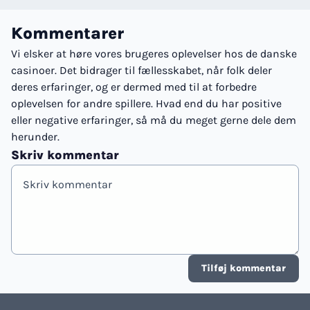
Kommentarer
Vi elsker at høre vores brugeres oplevelser hos de danske
casinoer. Det bidrager til fællesskabet, når folk deler
deres erfaringer, og er dermed med til at forbedre
oplevelsen for andre spillere. Hvad end du har positive
eller negative erfaringer, så må du meget gerne dele dem
herunder.
Skriv kommentar
Tilføj kommentar