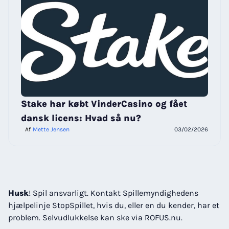
Stake har købt VinderCasino og fået
dansk licens: Hvad så nu?
Af
Mette Jensen
03/02/2026
Husk
! Spil ansvarligt. Kontakt Spillemyndighedens
hjælpelinje StopSpillet, hvis du, eller en du kender, har et
problem. Selvudlukkelse kan ske via ROFUS.nu.