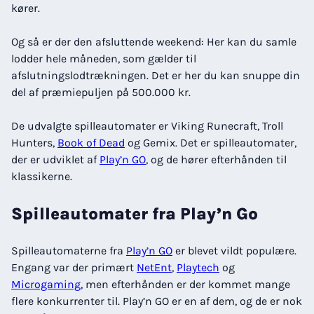
kører.
Og så er der den afsluttende weekend: Her kan du samle
lodder hele måneden, som gælder til
afslutningslodtrækningen. Det er her du kan snuppe din
del af præmiepuljen på 500.000 kr.
De udvalgte spilleautomater er Viking Runecraft, Troll
Hunters,
Book of Dead
og Gemix. Det er spilleautomater,
der er udviklet af
Play’n GO
, og de hører efterhånden til
klassikerne.
Spilleautomater fra Play’n Go
Spilleautomaterne fra
Play’n GO
er blevet vildt populære.
Engang var der primært
NetEnt
,
Playtech
og
Microgaming
, men efterhånden er der kommet mange
flere konkurrenter til. Play’n GO er en af dem, og de er nok