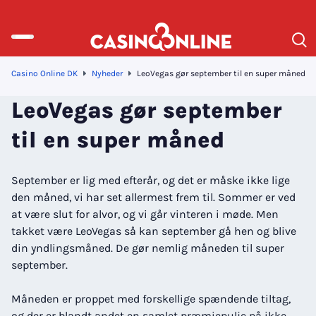
Casino Online DK
Nyheder
LeoVegas gør september til en super måned
LeoVegas gør september
til en super måned
September er lig med efterår, og det er måske ikke lige
den måned, vi har set allermest frem til. Sommer er ved
at være slut for alvor, og vi går vinteren i møde. Men
takket være LeoVegas så kan september gå hen og blive
din yndlingsmåned. De gør nemlig måneden til super
september.
Måneden er proppet med forskellige spændende tiltag,
og der er blandt andet en samlet præmiepulje på ikke