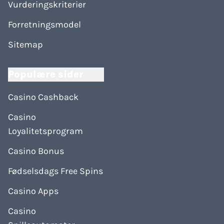
Vurderingskriterier
Forretningsmodel
Sitemap
Populære sider
Casino Cashback
Casino
Loyalitetsprogram
Casino Bonus
Fødselsdags Free Spins
Casino Apps
Casino