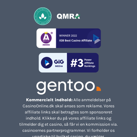
Kommercielt indhold:
Alle anmeldelser på
CasinoOnline.dk skal anses som reklame. Vores
affiliate links skal betragtes som sponsoreret
indhold. Klikker du på vores affiliate links og
tilmelder dig et casino, så får vi en kommission via.
casinoernes partnerprogrammer. Vi forholder os
upartiske til hvilket casino, du vælger.