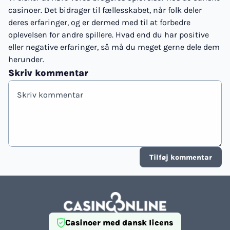
casinoer. Det bidrager til fællesskabet, når folk deler
deres erfaringer, og er dermed med til at forbedre
oplevelsen for andre spillere. Hvad end du har positive
eller negative erfaringer, så må du meget gerne dele dem
herunder.
Skriv kommentar
Tilføj kommentar
Casinoer med dansk licens