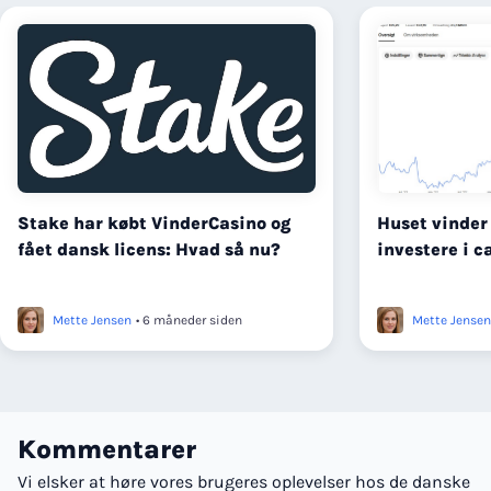
Stake har købt VinderCasino og
Huset vinder
fået dansk licens: Hvad så nu?
investere i 
Mette Jensen
• 6 måneder siden
Mette Jensen
Kommentarer
Vi elsker at høre vores brugeres oplevelser hos de danske