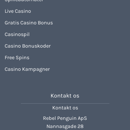
Live Casino
Gratis Casino Bonus
Casinospil
Casino Bonuskoder
Free Spins
Casino Kampagner
Kontakt os
Kontakt os
Rebel Penguin ApS
Nannasgade 28