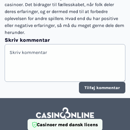
casinoer. Det bidrager til fællesskabet, når folk deler
deres erfaringer, og er dermed med til at forbedre
oplevelsen for andre spillere. Hvad end du har positive
eller negative erfaringer, så må du meget gerne dele dem
herunder.
Skriv kommentar
Tilføj kommentar
Casinoer med dansk licens