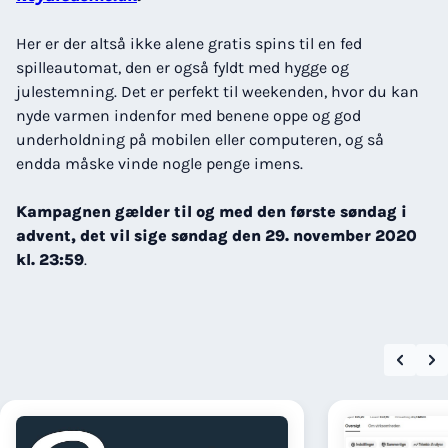
Her er der altså ikke alene gratis spins til en fed
spilleautomat, den er også fyldt med hygge og
julestemning. Det er perfekt til weekenden, hvor du kan
nyde varmen indenfor med benene oppe og god
underholdning på mobilen eller computeren, og så
endda måske vinde nogle penge imens.
Kampagnen gælder til og med den første søndag i
advent, det vil sige søndag den 29. november 2020
kl. 23:59
.