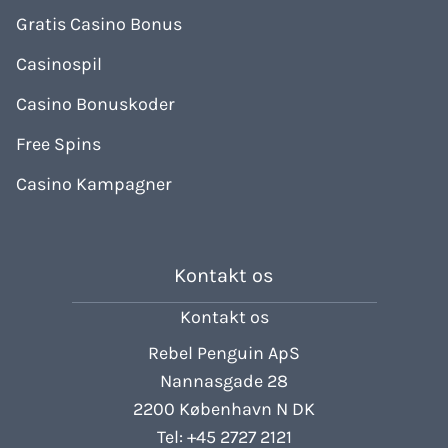
Gratis Casino Bonus
Casinospil
Casino Bonuskoder
Free Spins
Casino Kampagner
Kontakt os
Kontakt os
Rebel Penguin ApS
Nannasgade 28
2200 København N DK
Tel: +45 2727 2121