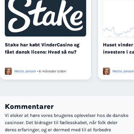
Stake har købt VinderCasino og
Huset vinder
fået dansk licens: Hvad så nu?
investere i 
Mette Jensen
• 6 måneder siden
Mette Jensen
Kommentarer
Vi elsker at høre vores brugeres oplevelser hos de danske
casinoer. Det bidrager til fællesskabet, når folk deler
deres erfaringer, og er dermed med til at forbedre