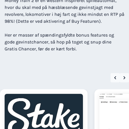
Money Train 2 er en western inspireret spilleautomat,
hvor du skal med på hæsblæsende gevinstjagt med
revolvere, lokomotiver i høj fart og ikke mindst en RTP på
98%! (Dette er ved aktivering af Buy Featuren).
Her er masser af spændingsfyldte bonus features og
gode gevinstchancer, så hop på toget og snup dine
Gratis Chancer, før de er kørt forbi.