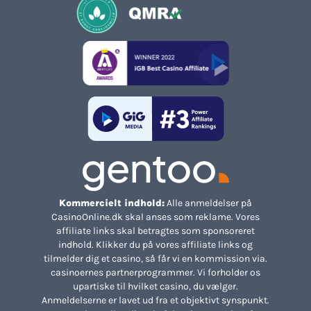
Kommercielt indhold:
Alle anmeldelser på
CasinoOnline.dk skal anses som reklame. Vores
affiliate links skal betragtes som sponsoreret
indhold. Klikker du på vores affiliate links og
tilmelder dig et casino, så får vi en kommission via.
casinoernes partnerprogrammer. Vi forholder os
upartiske til hvilket casino, du vælger.
Anmeldelserne er lavet ud fra et objektivt synspunkt.