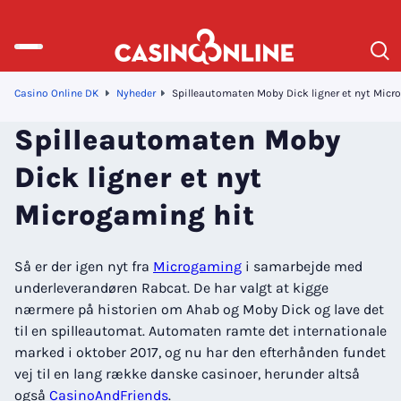
Casino Online DK
Nyheder
Spilleautomaten Moby Dick ligner et nyt Micr
Spilleautomaten Moby
Dick ligner et nyt
Microgaming hit
Så er der igen nyt fra
Microgaming
i samarbejde med
underleverandøren Rabcat. De har valgt at kigge
nærmere på historien om Ahab og Moby Dick og lave det
til en spilleautomat. Automaten ramte det internationale
marked i oktober 2017, og nu har den efterhånden fundet
vej til en lang række danske casinoer, herunder altså
også
CasinoAndFriends
.