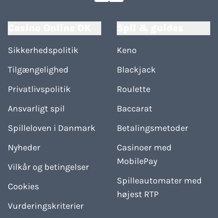
Casino Online DK
Spil & guides
Sikkerhedspolitik
Keno
Tilgængelighed
Blackjack
Privatlivspolitik
Roulette
Ansvarligt spil
Baccarat
Spilleloven i Danmark
Betalingsmetoder
Nyheder
Casinoer med
MobilePay
Vilkår og betingelser
Spilleautomater med
Cookies
højest RTP
Vurderingskriterier