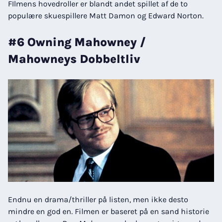
FIlmens hovedroller er blandt andet spillet af de to
populære skuespillere Matt Damon og Edward Norton.
#6 Owning Mahowney /
Mahowneys Dobbeltliv
Endnu en drama/thriller på listen, men ikke desto
mindre en god en. Filmen er baseret på en sand historie