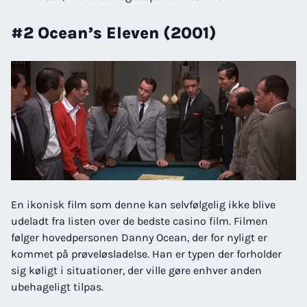
#2 Ocean’s Eleven (2001)
En ikonisk film som denne kan selvfølgelig ikke blive
udeladt fra listen over de bedste casino film. Filmen
følger hovedpersonen Danny Ocean, der for nyligt er
kommet på prøveløsladelse. Han er typen der forholder
sig køligt i situationer, der ville gøre enhver anden
ubehageligt tilpas.