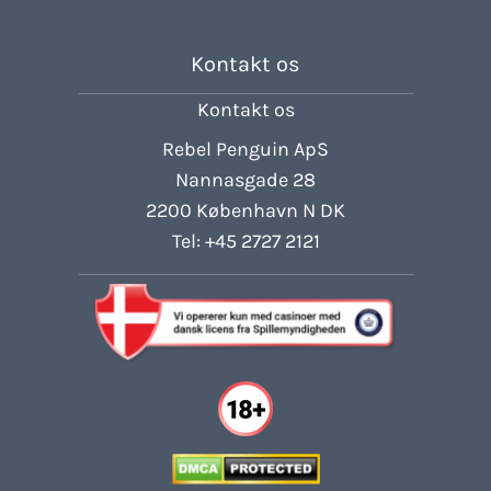
Kontakt os
Kontakt os
Rebel Penguin ApS
Nannasgade 28
2200 København N DK
Tel: +45 2727 2121