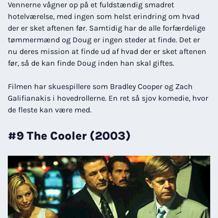
Vennerne vågner op på et fuldstændig smadret
hotelværelse, med ingen som helst erindring om hvad
der er sket aftenen før. Samtidig har de alle forfærdelige
tømmermænd og Doug er ingen steder at finde. Det er
nu deres mission at finde ud af hvad der er sket aftenen
før, så de kan finde Doug inden han skal giftes.
Filmen har skuespillere som Bradley Cooper og Zach
Galifianakis i hovedrollerne. En ret så sjov komedie, hvor
de fleste kan være med.
#9 The Cooler (2003)