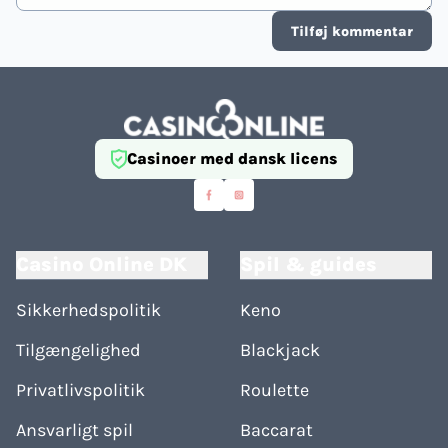
Tilføj kommentar
Casinoer med dansk licens
Casino Online DK
Spil & guides
Sikkerhedspolitik
Keno
Tilgængelighed
Blackjack
Privatlivspolitik
Roulette
Ansvarligt spil
Baccarat