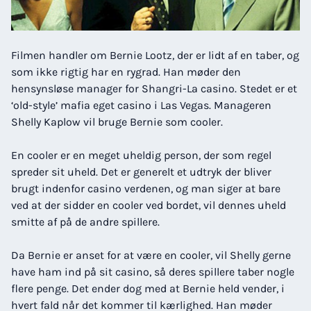
Filmen handler om Bernie Lootz, der er lidt af en taber, og
som ikke rigtig har en rygrad. Han møder den
hensynsløse manager for Shangri-La casino. Stedet er et
‘old-style’ mafia eget casino i Las Vegas. Manageren
Shelly Kaplow vil bruge Bernie som cooler.
En cooler er en meget uheldig person, der som regel
spreder sit uheld. Det er generelt et udtryk der bliver
brugt indenfor casino verdenen, og man siger at bare
ved at der sidder en cooler ved bordet, vil dennes uheld
smitte af på de andre spillere.
Da Bernie er anset for at være en cooler, vil Shelly gerne
have ham ind på sit casino, så deres spillere taber nogle
flere penge. Det ender dog med at Bernie held vender, i
hvert fald når det kommer til kærlighed. Han møder