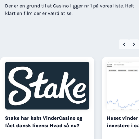
Der er en grund til at Casino ligger nr 1 på vores liste. Helt
klart en film der er værd at se!
Stake har købt VinderCasino og
Huset vinder
fået dansk licens: Hvad så nu?
investere i 