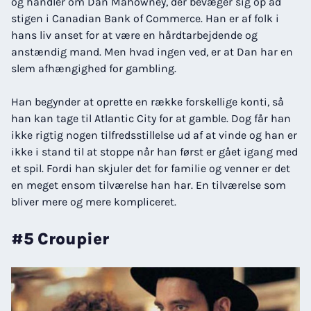
og handler om Dan Mahowney, der bevæger sig op ad
stigen i Canadian Bank of Commerce. Han er af folk i
hans liv anset for at være en hårdtarbejdende og
anstændig mand. Men hvad ingen ved, er at Dan har en
slem afhængighed for gambling.
Han begynder at oprette en række forskellige konti, så
han kan tage til Atlantic City for at gamble. Dog får han
ikke rigtig nogen tilfredsstillelse ud af at vinde og han er
ikke i stand til at stoppe når han først er gået igang med
et spil. Fordi han skjuler det for familie og venner er det
en meget ensom tilværelse han har. En tilværelse som
bliver mere og mere kompliceret.
#5 Croupier