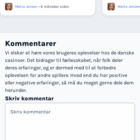
Mette Jensen
• 6 måneder siden
Mette Jensen
Kommentarer
Vi elsker at høre vores brugeres oplevelser hos de danske
casinoer. Det bidrager til fællesskabet, når folk deler
deres erfaringer, og er dermed med til at forbedre
oplevelsen for andre spillere. Hvad end du har positive
eller negative erfaringer, så må du meget gerne dele dem
herunder.
Skriv kommentar