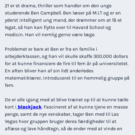
21 er et drama, thriller som handler om den unge
studerende Ben Campbell. Ben læser på M.I.T og er en
yderst intelligent ung mand, der drømmer om at få et
legat, så han kan flytte over til Havard School og
medicin. Han vil nemlig gerne være læge.
Problemet er bare at Ben er fra en familie i
arbejderklassen, og han vil skulle skaffe 300.000 dollars
for at kunne finansiere de fire til fem år på universitetet.
En aften bliver han af sin lidt anderledes
matematiklærer, introduceret til en hemmelig gruppe på
fem.
De er alle igang med at blive trænet op til at kunne tælle
kort i
blackjack
. Fascineret af at kunne tjene en masse
penge, samt de nye venskaber, tager Ben med til Las
Vegas hvor gruppen bruger deres færdigheder til at
aflæse og lave håndtegn, så de ender med at vinde en