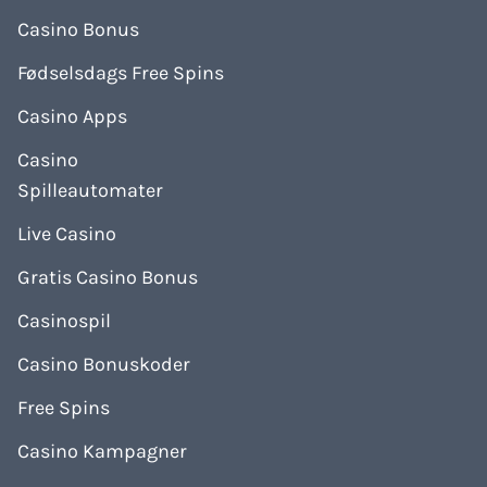
Casino Bonus
Fødselsdags Free Spins
Casino Apps
Casino
Spilleautomater
Live Casino
Gratis Casino Bonus
Casinospil
Casino Bonuskoder
Free Spins
Casino Kampagner