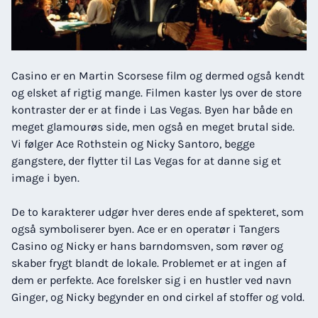
Casino er en Martin Scorsese film og dermed også kendt
og elsket af rigtig mange. Filmen kaster lys over de store
kontraster der er at finde i Las Vegas. Byen har både en
meget glamourøs side, men også en meget brutal side.
Vi følger Ace Rothstein og Nicky Santoro, begge
gangstere, der flytter til Las Vegas for at danne sig et
image i byen.
De to karakterer udgør hver deres ende af spekteret, som
også symboliserer byen. Ace er en operatør i Tangers
Casino og Nicky er hans barndomsven, som røver og
skaber frygt blandt de lokale. Problemet er at ingen af
dem er perfekte. Ace forelsker sig i en hustler ved navn
Ginger, og Nicky begynder en ond cirkel af stoffer og vold.