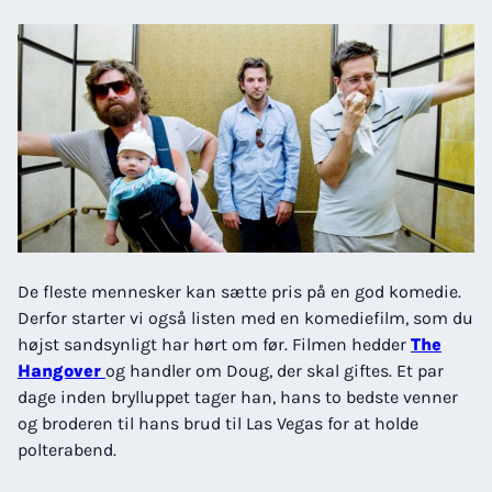
De fleste mennesker kan sætte pris på en god komedie.
Derfor starter vi også listen med en komediefilm, som du
højst sandsynligt har hørt om før. Filmen hedder
The
Hangover
og handler om Doug, der skal giftes. Et par
dage inden brylluppet tager han, hans to bedste venner
og broderen til hans brud til Las Vegas for at holde
polterabend.