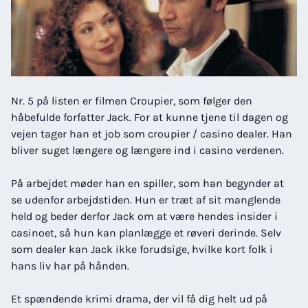
Nr. 5 på listen er filmen Croupier, som følger den
håbefulde forfatter Jack. For at kunne tjene til dagen og
vejen tager han et job som croupier / casino dealer. Han
bliver suget længere og længere ind i casino verdenen.
På arbejdet møder han en spiller, som han begynder at
se udenfor arbejdstiden. Hun er træt af sit manglende
held og beder derfor Jack om at være hendes insider i
casinoet, så hun kan planlægge et røveri derinde. Selv
som dealer kan Jack ikke forudsige, hvilke kort folk i
hans liv har på hånden.
Et spændende krimi drama, der vil få dig helt ud på