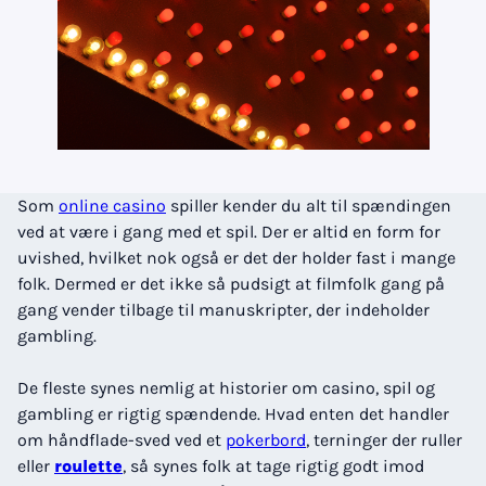
Som
online casino
spiller kender du alt til spændingen
ved at være i gang med et spil. Der er altid en form for
uvished, hvilket nok også er det der holder fast i mange
folk. Dermed er det ikke så pudsigt at filmfolk gang på
gang vender tilbage til manuskripter, der indeholder
gambling.
De fleste synes nemlig at historier om casino, spil og
gambling er rigtig spændende. Hvad enten det handler
om håndflade-sved ved et
pokerbord
, terninger der ruller
eller
roulette
, så synes folk at tage rigtig godt imod