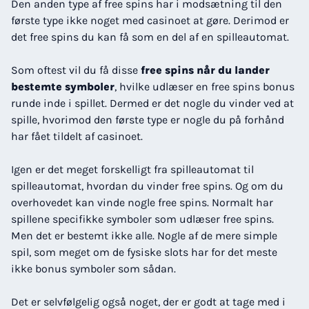
Den anden type af free spins har i modsætning til den
første type ikke noget med casinoet at gøre. Derimod er
det free spins du kan få som en del af en spilleautomat.
Som oftest vil du få disse
free spins når du lander
bestemte symboler
, hvilke udlæser en free spins bonus
runde inde i spillet. Dermed er det nogle du vinder ved at
spille, hvorimod den første type er nogle du på forhånd
har fået tildelt af casinoet.
Igen er det meget forskelligt fra spilleautomat til
spilleautomat, hvordan du vinder free spins. Og om du
overhovedet kan vinde nogle free spins. Normalt har
spillene specifikke symboler som udlæser free spins.
Men det er bestemt ikke alle. Nogle af de mere simple
spil, som meget om de fysiske slots har for det meste
ikke bonus symboler som sådan.
Det er selvfølgelig også noget, der er godt at tage med i