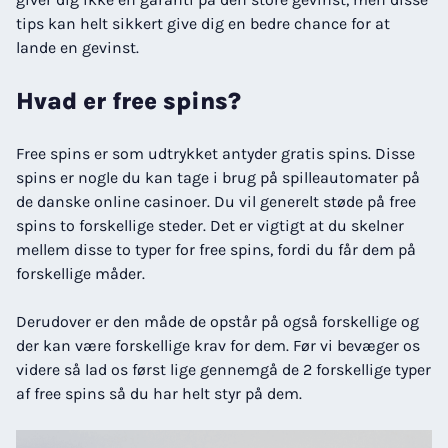
tips kan helt sikkert give dig en bedre chance for at
lande en gevinst.
Hvad er free spins?
Free spins er som udtrykket antyder gratis spins. Disse
spins er nogle du kan tage i brug på spilleautomater på
de danske online casinoer. Du vil generelt støde på free
spins to forskellige steder. Det er vigtigt at du skelner
mellem disse to typer for free spins, fordi du får dem på
forskellige måder.
Derudover er den måde de opstår på også forskellige og
der kan være forskellige krav for dem. Før vi bevæger os
videre så lad os først lige gennemgå de 2 forskellige typer
af free spins så du har helt styr på dem.