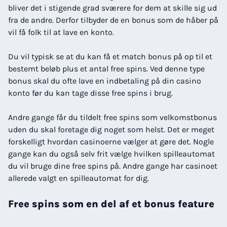
bliver det i stigende grad sværere for dem at skille sig ud
fra de andre. Derfor tilbyder de en bonus som de håber på
vil få folk til at lave en konto.
Du vil typisk se at du kan få et match bonus på op til et
bestemt beløb plus et antal free spins. Ved denne type
bonus skal du ofte lave en indbetaling på din casino
konto før du kan tage disse free spins i brug.
Andre gange får du tildelt free spins som velkomstbonus
uden du skal foretage dig noget som helst. Det er meget
forskelligt hvordan casinoerne vælger at gøre det. Nogle
gange kan du også selv frit vælge hvilken spilleautomat
du vil bruge dine free spins på. Andre gange har casinoet
allerede valgt en spilleautomat for dig.
Free spins som en del af et bonus feature