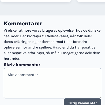
Kommentarer
Vi elsker at høre vores brugeres oplevelser hos de danske
casinoer. Det bidrager til fællesskabet, når folk deler
deres erfaringer, og er dermed med til at forbedre
oplevelsen for andre spillere. Hvad end du har positive
eller negative erfaringer, så må du meget gerne dele dem
herunder.
Skriv kommentar
Tilføj kommentar