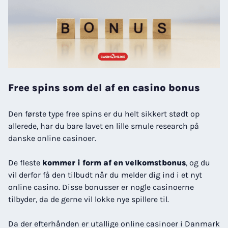
Free spins som del af en casino bonus
Den første type free spins er du helt sikkert stødt op
allerede, har du bare lavet en lille smule research på
danske online casinoer.
De fleste
kommer i form af en velkomstbonus
, og du
vil derfor få den tilbudt når du melder dig ind i et nyt
online casino. Disse bonusser er nogle casinoerne
tilbyder, da de gerne vil lokke nye spillere til.
Da der efterhånden er utallige online casinoer i Danmark