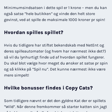
Minimumsindsatsen i dette spil er 1 krone – men du kan
også satse ”hele butikken” og vinde den helt store
gevinst, ved at spille de maksimale 1000 kroner pr spin!
Hvordan spilles spillet?
Hvis du tidligere har stiftet bekendskab med NetEnt og
deres spilleautomater (og hvem har nærmest ikke det?)
så vil du lynhurtigt finde ud af hvordan spillet fungerer.
Du skal blot vælge hvor meget du ønsker at satse pr spin
og så klikke på ”Spil nu”. Det kunne nærmest ikke være
mere simpelt!
Hvilke bonusser findes i Copy Cats?
Som tidligere nævnt er det den gyldne Kat der er spillets
”Wild”. Når denne fremkommer så starter katten sin jagt