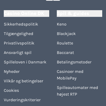
Casino Online DK
Spil & guides
Sikkerhedspolitik
Keno
Tilgængelighed
Blackjack
Privatlivspolitik
Roulette
Ansvarligt spil
Baccarat
Spilleloven i Danmark
Betalingsmetoder
Nyheder
Casinoer med
MobilePay
Vilkår og betingelser
Spilleautomater med
Cookies
højest RTP
Vurderingskriterier