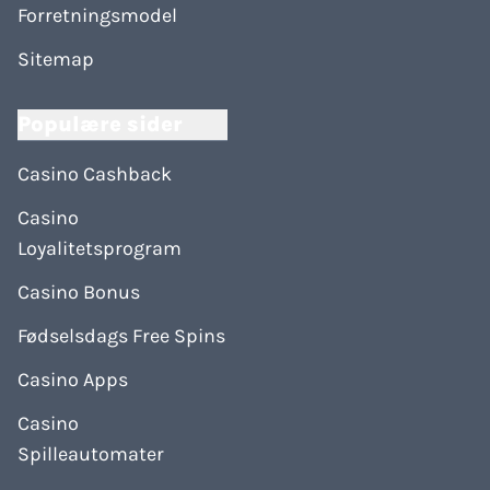
Forretningsmodel
Sitemap
Populære sider
Casino Cashback
Casino
Loyalitetsprogram
Casino Bonus
Fødselsdags Free Spins
Casino Apps
Casino
Spilleautomater