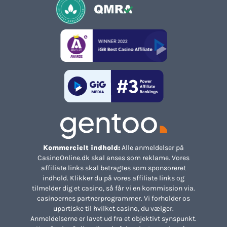
Kommercielt indhold:
Alle anmeldelser på
CasinoOnline.dk skal anses som reklame. Vores
affiliate links skal betragtes som sponsoreret
indhold. Klikker du på vores affiliate links og
tilmelder dig et casino, så får vi en kommission via.
casinoernes partnerprogrammer. Vi forholder os
upartiske til hvilket casino, du vælger.
Anmeldelserne er lavet ud fra et objektivt synspunkt.