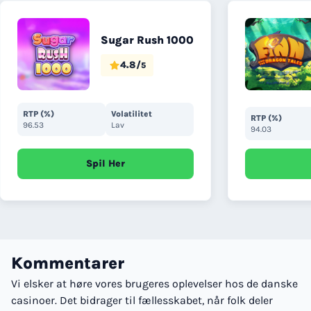
Sugar Rush 1000
4.8/
5
RTP (%)
Volatilitet
RTP (%)
96.53
Lav
94.03
Spil Her
Kommentarer
Vi elsker at høre vores brugeres oplevelser hos de danske
casinoer. Det bidrager til fællesskabet, når folk deler