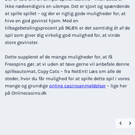
ikke nødvendigvis en ulempe. Det er sjovt og spændende
at spille spillet – og der er rigtig gode muligheder for, at
hive en god gevinst hjem. Med en
tilbagebetalingsprocent på 96,8% er det samtidig ét af de
spil som giver dig virkelig god mulighed for, at vinde
store gevinster.
Dette suppleret af de mange muligheder for, at få
Freespins gør, at vi uden at tøve gerne vil anbefale denne
spilleautomat, Copy Cats – fra NetEnt! Læs om alle de
steder, hvor du får mulighed for at spille dette spil i vores
mange og grundige
online casinoanmeldelser
– lige her
på Onlinecasino.dk