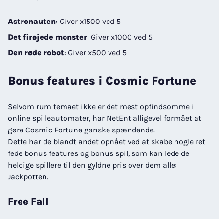
Astronauten
: Giver x1500 ved 5
Det firøjede monster
: Giver x1000 ved 5
Den røde robot
: Giver x500 ved 5
Bonus features i Cosmic Fortune
Selvom rum temaet ikke er det mest opfindsomme i
online spilleautomater, har NetEnt alligevel formået at
gøre Cosmic Fortune ganske spændende.
Dette har de blandt andet opnået ved at skabe nogle ret
fede bonus features og bonus spil, som kan lede de
heldige spillere til den gyldne pris over dem alle:
Jackpotten.
Free Fall