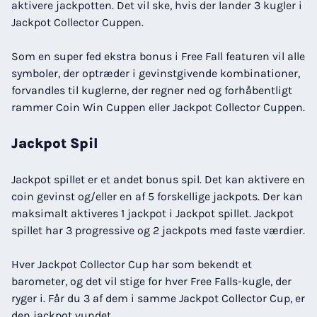
aktivere jackpotten. Det vil ske, hvis der lander 3 kugler i
Jackpot Collector Cuppen.
Som en super fed ekstra bonus i Free Fall featuren vil alle
symboler, der optræder i gevinstgivende kombinationer,
forvandles til kuglerne, der regner ned og forhåbentligt
rammer Coin Win Cuppen eller Jackpot Collector Cuppen.
Jackpot Spil
Jackpot spillet er et andet bonus spil. Det kan aktivere en
coin gevinst og/eller en af 5 forskellige jackpots. Der kan
maksimalt aktiveres 1 jackpot i Jackpot spillet. Jackpot
spillet har 3 progressive og 2 jackpots med faste værdier.
Hver Jackpot Collector Cup har som bekendt et
barometer, og det vil stige for hver Free Falls-kugle, der
ryger i. Får du 3 af dem i samme Jackpot Collector Cup, er
den jackpot vundet.