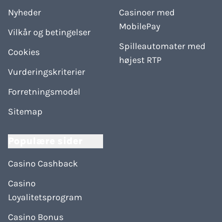
Nyheder
Casinoer med
MobilePay
Vilkår og betingelser
Spilleautomater med
Cookies
højest RTP
Vurderingskriterier
Forretningsmodel
Sitemap
Populære sider
Casino Cashback
Casino
Loyalitetsprogram
Casino Bonus