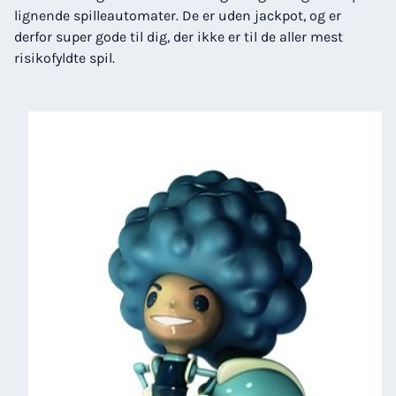
lignende spilleautomater. De er uden jackpot, og er
derfor super gode til dig, der ikke er til de aller mest
risikofyldte spil.