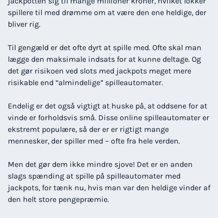
jackpotten sig til mange millioner kroner, hvilket lokker
spillere til med drømme om at være den ene heldige, der
bliver rig.
Til gengæld er det ofte dyrt at spille med. Ofte skal man
lægge den maksimale indsats for at kunne deltage. Og
det gør risikoen ved slots med jackpots meget mere
risikable end “almindelige” spilleautomater.
Endelig er det også vigtigt at huske på, at oddsene for at
vinde er forholdsvis små. Disse online spilleautomater er
ekstremt populære, så der er er rigtigt mange
mennesker, der spiller med – ofte fra hele verden.
Men det gør dem ikke mindre sjove! Det er en anden
slags spænding at spille på spilleautomater med
jackpots, for tænk nu, hvis man var den heldige vinder af
den helt store pengepræmie.