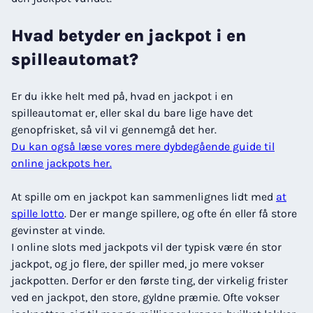
Hvad betyder en jackpot i en
spilleautomat?
Er du ikke helt med på, hvad en jackpot i en
spilleautomat er, eller skal du bare lige have det
genopfrisket, så vil vi gennemgå det her.
Du kan også læse vores mere dybdegående guide til
online jackpots her.
At spille om en jackpot kan sammenlignes lidt med
at
spille lotto
. Der er mange spillere, og ofte én eller få store
gevinster at vinde.
I online slots med jackpots vil der typisk være én stor
jackpot, og jo flere, der spiller med, jo mere vokser
jackpotten. Derfor er den første ting, der virkelig frister
ved en jackpot, den store, gyldne præmie. Ofte vokser