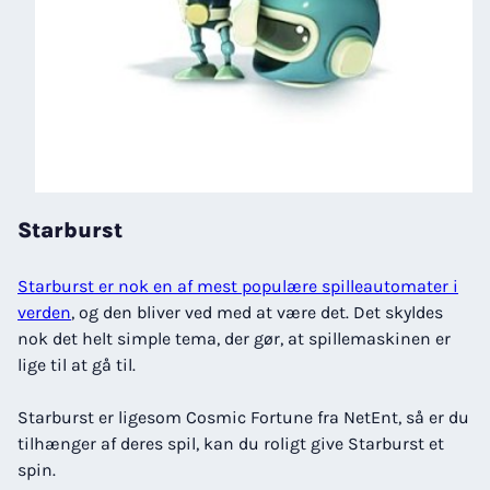
Starburst
Starburst er nok en af mest populære spilleautomater i
verden
, og den bliver ved med at være det. Det skyldes
nok det helt simple tema, der gør, at spillemaskinen er
lige til at gå til.
Starburst er ligesom Cosmic Fortune fra NetEnt, så er du
tilhænger af deres spil, kan du roligt give Starburst et
spin.