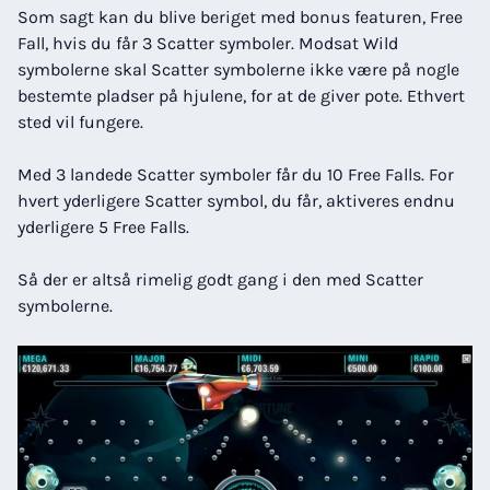
Som sagt kan du blive beriget med bonus featuren, Free
Fall, hvis du får 3 Scatter symboler. Modsat Wild
symbolerne skal Scatter symbolerne ikke være på nogle
bestemte pladser på hjulene, for at de giver pote. Ethvert
sted vil fungere.
Med 3 landede Scatter symboler får du 10 Free Falls. For
hvert yderligere Scatter symbol, du får, aktiveres endnu
yderligere 5 Free Falls.
Så der er altså rimelig godt gang i den med Scatter
symbolerne.