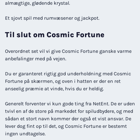
almægtige, glødende krystal.
Et sjovt spil med rumvæsener og jackpot.
Til slut om Cosmic Fortune
Overordnet set vil vi give Cosmic Fortune ganske varme
anbefalinger med på vejen.
Du er garanteret rigtig god underholdning med Cosmic
Fortune på skærmen, og oven i hatten er der en ret
anseelig præmie at vinde, hvis du er heldig.
Generelt forventer vi kun gode ting fra NetEnt. De er uden
tvivl en af de store på markedet for spiludbydere, og med
sådan et stort navn kommer der også et vist ansvar. De
lever dog fint op til det, og Cosmic Fortune er bestemt
ingen undtagelse.