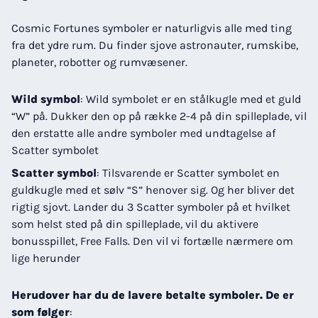
Cosmic Fortunes symboler er naturligvis alle med ting
fra det ydre rum. Du finder sjove astronauter, rumskibe,
planeter, robotter og rumvæsener.
Wild symbol
: Wild symbolet er en stålkugle med et guld
“W” på. Dukker den op på række 2-4 på din spilleplade, vil
den erstatte alle andre symboler med undtagelse af
Scatter symbolet
Scatter symbol
: Tilsvarende er Scatter symbolet en
guldkugle med et sølv “S” henover sig. Og her bliver det
rigtig sjovt. Lander du 3 Scatter symboler på et hvilket
som helst sted på din spilleplade, vil du aktivere
bonusspillet, Free Falls. Den vil vi fortælle nærmere om
lige herunder
Herudover har du de lavere betalte symboler. De er
som følger
: