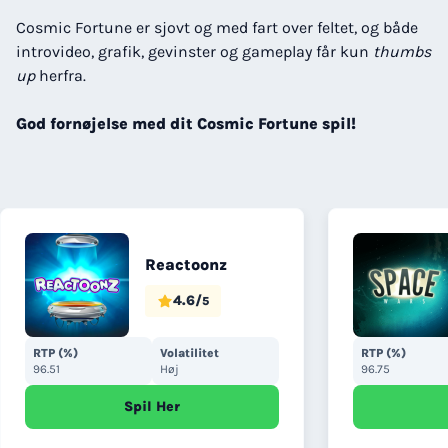
Cosmic Fortune er sjovt og med fart over feltet, og både
introvideo, grafik, gevinster og gameplay får kun
thumbs
up
herfra.
God fornøjelse med dit Cosmic Fortune spil!
Reactoonz
4.6/
5
RTP (%)
Volatilitet
RTP (%)
96.51
Høj
96.75
Spil Her