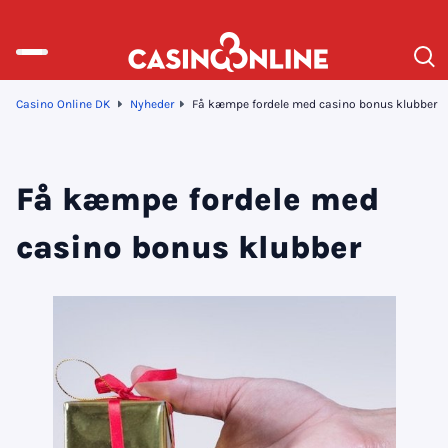
Casino Online DK
Nyheder
Få kæmpe fordele med casino bonus klubber
Få kæmpe fordele med
casino bonus klubber