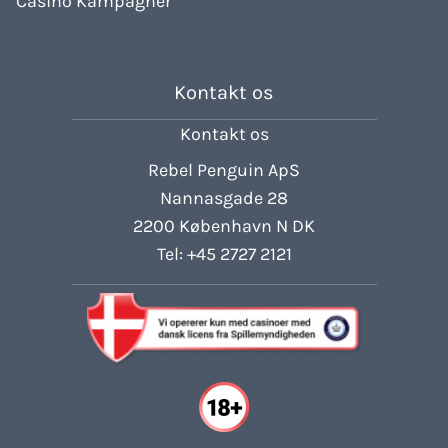
Casino Kampagner
Kontakt os
Kontakt os
Rebel Penguin ApS
Nannasgade 28
2200 København N DK
Tel: +45 2727 2121