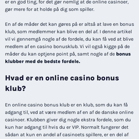
er en god ting, for det gør nemlig at de online casinoer,
gør mere for at holde på dig som spiller.
En af de måder det kan gøres på er altså at lave en bonus
klub, som medlemmer kan blive en del af. I denne artikel
vil vi gennemgå nogle af de fordele, du kan få ved at blive
medlem af en casino bonusklub. Vi vil også kigge på de
måder du kan optjene point på, samt nogle af de
bonus
klubber med de bedste fordele.
Hvad er en online casino bonus
klub?
En online casino bonus klub er en klub, som du kan få
adgang til, ved at være medlem af en af de danske online
casinoer. Klubben giver dig nogle ekstra fordele, som du
kun har adgang til hvis du er VIP. Normalt fungerer det
sådan at kun en andel af casinoets spillere, er en del af